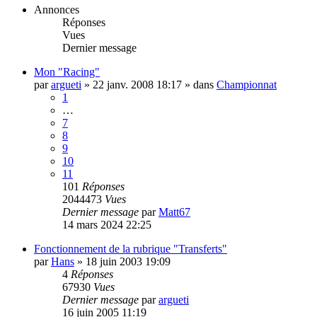
Annonces
Réponses
Vues
Dernier message
Mon "Racing"
par
argueti
»
22 janv. 2008 18:17
» dans
Championnat
1
…
7
8
9
10
11
101
Réponses
2044473
Vues
Dernier message
par
Matt67
14 mars 2024 22:25
Fonctionnement de la rubrique "Transferts"
par
Hans
»
18 juin 2003 19:09
4
Réponses
67930
Vues
Dernier message
par
argueti
16 juin 2005 11:19