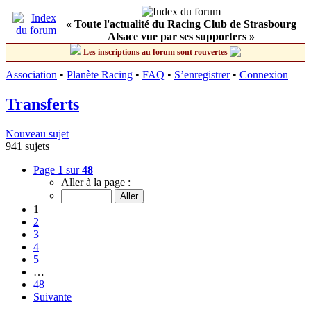
« Toute l'actualité du Racing Club de Strasbourg
Alsace vue par ses supporters »
Les inscriptions au forum sont rouvertes
Association
•
Planète Racing
•
FAQ
•
S’enregistrer
•
Connexion
Transferts
Nouveau sujet
941 sujets
Page
1
sur
48
Aller à la page :
1
2
3
4
5
…
48
Suivante