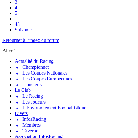
3
4
5
…
48
Suivante
Retourner à l’index du forum
Aller à
Actualité du Racing
↳ Championnat
↳ Les Coupes Nationales
↳ Les Coupes Européennes
↳ Transferts
Le Club
↳ Le Racing
↳ Les Joueurs
↳ L'Environnement Footballistique
Divers
↳ InfosRacing
↳ Membres
↳ Taverne
Association InfosRacing