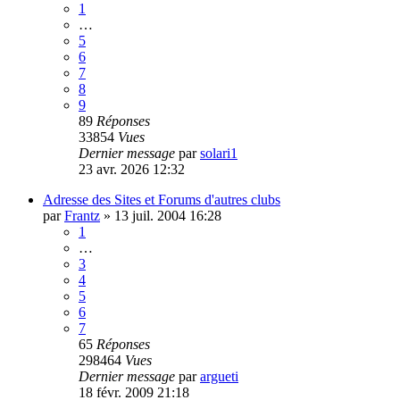
1
…
5
6
7
8
9
89
Réponses
33854
Vues
Dernier message
par
solari1
23 avr. 2026 12:32
Adresse des Sites et Forums d'autres clubs
par
Frantz
»
13 juil. 2004 16:28
1
…
3
4
5
6
7
65
Réponses
298464
Vues
Dernier message
par
argueti
18 févr. 2009 21:18