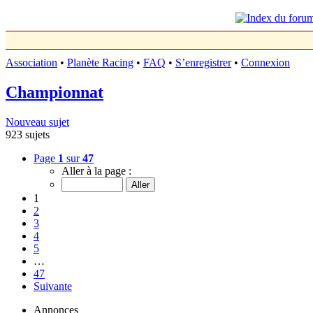
Association
•
Planète Racing
•
FAQ
•
S’enregistrer
•
Connexion
Championnat
Nouveau sujet
923 sujets
Page
1
sur
47
Aller à la page :
1
2
3
4
5
…
47
Suivante
Annonces