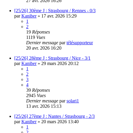
27 avr. 2026 16:26
[25/26] 30ème J : Strasbourg / Rennes - 0/3
par
Kaniber
»
17 avr. 2026 15:29
1
2
19
Réponses
1119
Vues
Dernier message
par
télésupporteur
20 avr. 2026 16:20
[25/26] 28ème J : Strasbourg / Nice - 3/1
par
Kaniber
»
29 mars 2026 20:12
1
2
3
4
39
Réponses
2945
Vues
Dernier message
par
solari1
13 avr. 2026 15:13
[25/26] 27ème J : Nantes / Strasbourg - 2/3
par
Kaniber
»
20 mars 2026 13:40
1
2