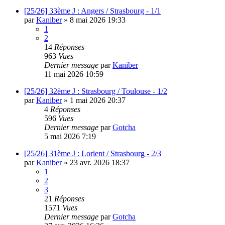
[25/26] 33ème J : Angers / Strasbourg - 1/1
par
Kaniber
»
8 mai 2026 19:33
1
2
14
Réponses
963
Vues
Dernier message
par
Kaniber
11 mai 2026 10:59
[25/26] 32ème J : Strasbourg / Toulouse - 1/2
par
Kaniber
»
1 mai 2026 20:37
4
Réponses
596
Vues
Dernier message
par
Gotcha
5 mai 2026 7:19
[25/26] 31ème J : Lorient / Strasbourg - 2/3
par
Kaniber
»
23 avr. 2026 18:37
1
2
3
21
Réponses
1571
Vues
Dernier message
par
Gotcha