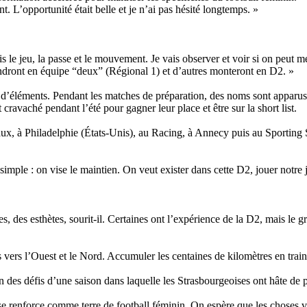
t. L’opportunité était belle et je n’ai pas hésité longtemps. »
is le jeu, la passe et le mouvement. Je vais observer et voir si on peut m
endront en équipe “deux” (Régional 1) et d’autres monteront en D2. »
ine d’éléments. Pendant les matches de préparation, des noms sont appar
cravaché pendant l’été pour gagner leur place et être sur la short list.
haux, à Philadelphie (États-Unis), au Racing, à Annecy puis au Sporting
imple : on vise le maintien. On veut exister dans cette D2, jouer notre j
ères, des esthètes, sourit-il. Certaines ont l’expérience de la D2, mais 
vers l’Ouest et le Nord. Accumuler les centaines de kilomètres en train 
un des défis d’une saison dans laquelle les Strasbourgeoises ont hâte de 
e renforce comme terre de football féminin. On espère que les choses v