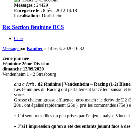
Messages :
24429
Enregistré le :
8 févr. 2012 14:18
Localisation :
Dorlisheim
Re: Section féminine RCS
Citer
Message
par
Kaniber
»
14 sept. 2020 16:32
2eme journée
Féminine 2ème Division
dimanche 13/09/2020
Vendenheim 1 - 2 Strasbourg
dna a écrit :
d2 féminine | Vendenheim – Racing (1-2) Bleues
Les féminines du Racing ont parfaitement lancé leur saison et 
score.
Grosse chaleur, grosse affluence, gros match : le derby de D2 
20e , ont égalisé rapidement (25e ), pris les commandes (75e ) e
« J’ai senti mes filles un peu prises par l’enjeu, analyse Vincen
« J’ai l’impression qu’on a été des enfants jouant face à des