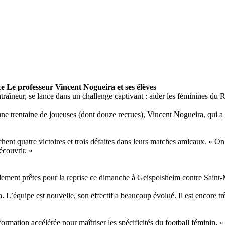
 Le professeur Vincent Nogueira et ses élèves
îneur, se lance dans un challenge captivant : aider les féminines du Ra
une trentaine de joueuses (dont douze recrues), Vincent Nogueira, qui a
ichent quatre victoires et trois défaites dans leurs matches amicaux. « O
écouvrir. »
ment prêtes pour la reprise ce dimanche à Geispolsheim contre Saint-Mau
’équipe est nouvelle, son effectif a beaucoup évolué. Il est encore très
ormation accélérée pour maîtriser les spécificités du football féminin. 