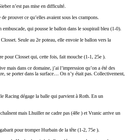
eber n’est pas mise en difficulté.
re de prouver ce qu’elles avaient sous les crampons.
n embuscade, qui pousse le ballon dans le soupirail bleu (1-0).
losset. Seule au 2e poteau, elle envoie le ballon vers la
e pour Closset qui, cette fois, fait mouche (1-1, 25e ).
ive mais dans ce domaine, j’ai l’impression qu’on a été des
aire, se porter dans la surface… On n’y était pas. Collectivement,
le Racing dégage la balle qui parvient à Roth. En un
chaînent mais Lhuiller ne cadre pas (48e ) et Vranic arrive un
abarit pour tromper Hurbain de la tête (1-2, 75e ).