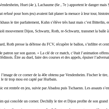
Vendenheim, Huet (4e ), Lachaume (6e , 7e ) apportent le danger mais Si
 refusé pour hors-jeu) avaient fait planer la menace à leur tour, histoi
aus le tire parfaitement, Kuhn s’élève très haut mais c’est Bitterlin, e
joli mouvement Dijon, Schwartz, Roth, re-Schwartz, transmet la balle à C
rd, Roth presse la défense du FCV, récupère le ballon, s’infiltre et centr
e patron sur son gazon. « La clé de ce match, c’était l’animation offens
 fédinois. Être au duel, faire des courses et des appels, épuiser l’advers
’image de ce corner de la 40e obtenu par Vendenheim. Fischer le tire, 
 le tir trop mou est capté par Hurbain.
ic est rentrée en jeu, suivie par Abadou puis Tschaenn. Les assauts s’en
 qui concède un corner. Dechilly le tire et Dijon profite de son grand g