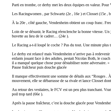
Parti en trombe, ce derby met les deux équipes en valeur. Pour 
Les Racingwomen , par Schwartz (2e , 16e ) et Closset (15e , but
À la 20e , côté gauche, Vendenheim obtient un coup franc. Freckh
Loin de se désunir, le Racing réenclenche la bonne vitesse. Un 
buvette au lieu de le cadrer… (24e ).
Le Racing a-t-il loupé le coche ? Pas du tout. Une minute plus ta
Le derby est relancé mais Vendenheim n’arrive pas à redevenir l
enfants jouant face à des adultes, pestait Nicolas Both, le coach
il a manqué quelque chose pour déstabiliser notre adversaire. »
Pause fraîcheur puis douche glacée
Il manque effectivement une somme de détails aux “Rouges . À l
mouvement, elle se débarrasse de sa rivale et lance Closset dont
Au retour des vestiaires, le FCV est un peu plus tranchant. Vran
poil trop tard (66e ).
Après la pause fraîcheur, c’est la douche glacée pour Vendenheim