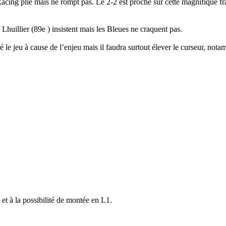
acing plie mais ne rompt pas. Le 2-2 est proche sur cette magnifique fr
 Lhuillier (89e ) insistent mais les Bleues ne craquent pas.
é le jeu à cause de l’enjeu mais il faudra surtout élever le curseur, nota
et à la possibilité de montée en L1.