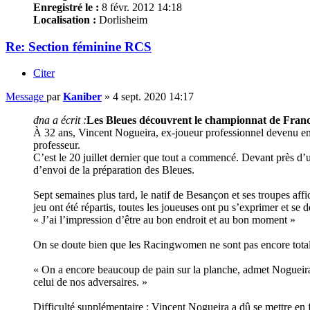
Enregistré le :
8 févr. 2012 14:18
Localisation :
Dorlisheim
Re: Section féminine RCS
Citer
Message
par
Kaniber
»
4 sept. 2020 14:17
dna a écrit :
Les Bleues découvrent le championnat de France
À 32 ans, Vincent Nogueira, ex-joueur professionnel devenu entra
professeur.
C’est le 20 juillet dernier que tout a commencé. Devant près d’
d’envoi de la préparation des Bleues.
Sept semaines plus tard, le natif de Besançon et ses troupes aff
jeu ont été répartis, toutes les joueuses ont pu s’exprimer et se d
« J’ai l’impression d’être au bon endroit et au bon moment »
On se doute bien que les Racingwomen ne sont pas encore totale
« On a encore beaucoup de pain sur la planche, admet Nogueira. L
celui de nos adversaires. »
Difficulté supplémentaire : Vincent Nogueira a dû se mettre en f