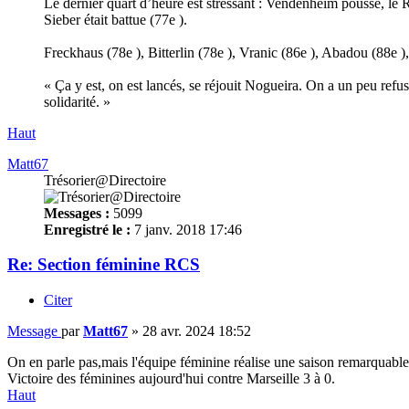
Le dernier quart d’heure est stressant : Vendenheim pousse, le R
Sieber était battue (77e ).
Freckhaus (78e ), Bitterlin (78e ), Vranic (86e ), Abadou (88e ),
« Ça y est, on est lancés, se réjouit Nogueira. On a un peu refus
solidarité. »
Haut
Matt67
Trésorier@Directoire
Messages :
5099
Enregistré le :
7 janv. 2018 17:46
Re: Section féminine RCS
Citer
Message
par
Matt67
»
28 avr. 2024 18:52
On en parle pas,mais l'équipe féminine réalise une saison remarquable 
Victoire des féminines aujourd'hui contre Marseille 3 à 0.
Haut