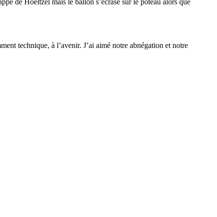
appe de Hoeltzel mais le ballon s’écrase sur le poteau alors que
mment technique, à l’avenir. J’ai aimé notre abnégation et notre