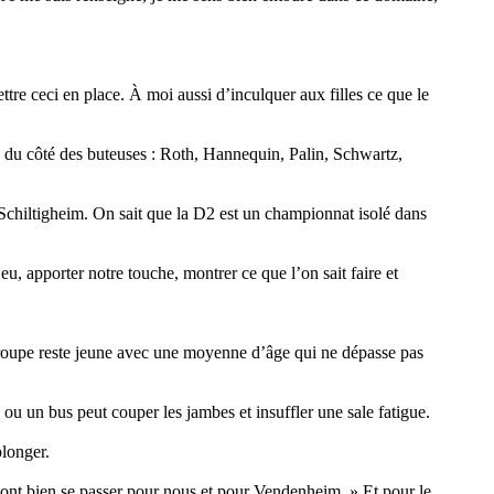
ettre ceci en place. À moi aussi d’inculquer aux filles ce que le
us du côté des buteuses : Roth, Hannequin, Palin, Schwartz,
 Schiltigheim. On sait que la D2 est un championnat isolé dans
eu, apporter notre touche, montrer ce que l’on sait faire et
le groupe reste jeune avec une moyenne d’âge qui ne dépasse pas
ou un bus peut couper les jambes et insuffler une sale fatigue.
plonger.
ont bien se passer pour nous et pour Vendenheim. » Et pour le