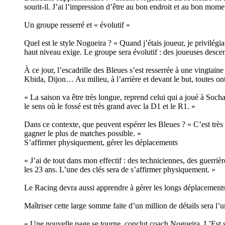
sourit-il. J’ai l’impression d’être au bon endroit et au bon momen
Un groupe resserré et « évolutif »
Quel est le style Nogueira ? « Quand j’étais joueur, je privilégia
haut niveau exige. Le groupe sera évolutif : des joueuses desc
À ce jour, l’escadrille des Bleues s’est resserrée à une vingta
Kbida, Dijon… Au milieu, à l’arrière et devant le but, toutes ont 
« La saison va être très longue, reprend celui qui a joué à Soc
le sens où le fossé est très grand avec la D1 et le R1. »
Dans ce contexte, que peuvent espérer les Bleues ? « C’est très s
gagner le plus de matches possible. »
S’affirmer physiquement, gérer les déplacements
« J’ai de tout dans mon effectif : des techniciennes, des guerri
les 23 ans. L’une des clés sera de s’affirmer physiquement. »
Le Racing devra aussi apprendre à gérer les longs déplacements 
Maîtriser cette large somme faite d’un million de détails sera l’
« Une nouvelle page se tourne, conclut coach Nogueira. L’Est s