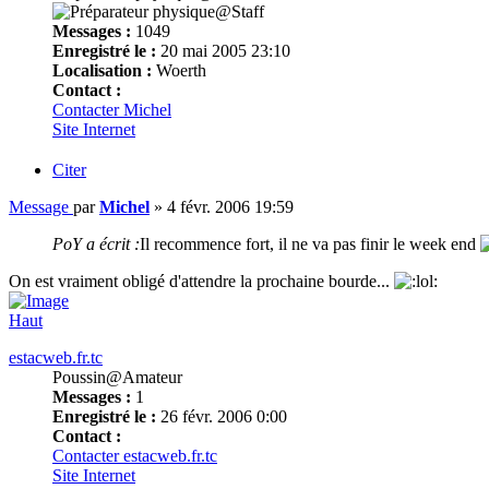
Messages :
1049
Enregistré le :
20 mai 2005 23:10
Localisation :
Woerth
Contact :
Contacter Michel
Site Internet
Citer
Message
par
Michel
»
4 févr. 2006 19:59
PoY a écrit :
Il recommence fort, il ne va pas finir le week end
On est vraiment obligé d'attendre la prochaine bourde...
Haut
estacweb.fr.tc
Poussin@Amateur
Messages :
1
Enregistré le :
26 févr. 2006 0:00
Contact :
Contacter estacweb.fr.tc
Site Internet