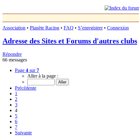
Association
•
Planète Racing
•
FAQ
•
S’enregistrer
•
Connexion
Adresse des Sites et Forums d'autres clubs
Répondre
66 messages
Page
4
sur
7
Aller à la page :
Précédente
1
2
3
4
5
6
7
Suivante