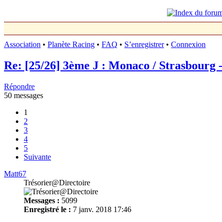
Association
•
Planète Racing
•
FAQ
•
S’enregistrer
•
Connexion
Re: [25/26] 3ème J : Monaco / Strasbourg -
Répondre
50 messages
1
2
3
4
5
Suivante
Matt67
Trésorier@Directoire
Messages :
5099
Enregistré le :
7 janv. 2018 17:46