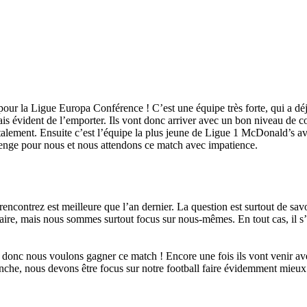
n pour la Ligue Europa Conférence ! C’est une équipe très forte, qui a dé
is évident de l’emporter. Ils vont donc arriver avec un bon niveau de c
mentalement. Ensuite c’est l’équipe la plus jeune de Ligue 1 McDonald’s
llenge pour nous et nous attendons ce match avec impatience.
s rencontrez est meilleure que l’an dernier. La question est surtout de s
re, mais nous sommes surtout focus sur nous-mêmes. En tout cas, il s’ag
 donc nous voulons gagner ce match ! Encore une fois ils vont venir ave
anche, nous devons être focus sur notre football faire évidemment mieux 