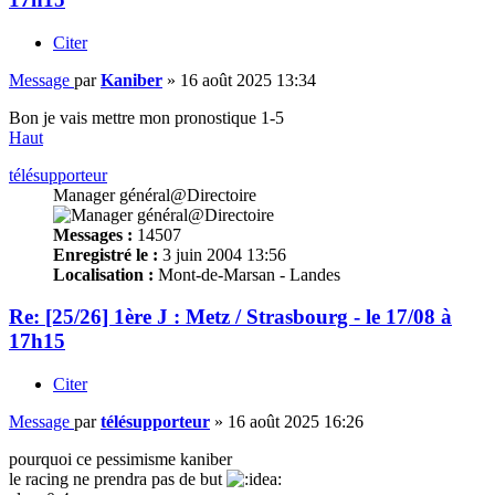
Citer
Message
par
Kaniber
»
16 août 2025 13:34
Bon je vais mettre mon pronostique 1-5
Haut
télésupporteur
Manager général@Directoire
Messages :
14507
Enregistré le :
3 juin 2004 13:56
Localisation :
Mont-de-Marsan - Landes
Re: [25/26] 1ère J : Metz / Strasbourg - le 17/08 à
17h15
Citer
Message
par
télésupporteur
»
16 août 2025 16:26
pourquoi ce pessimisme kaniber
le racing ne prendra pas de but