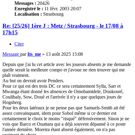
Messages :
20426
Enregistré le :
11 févr. 2003 20:07
Localisation :
Strasbourg
Re: [25/26] 1ère J : Metz / Strasbourg - le 17/08 à
17h15
Citer
Message
par
Its_me
»
13 août 2025 15:08
Depuis que j'ai lu cet article avec les joueurs absents je me demande
quelle serait la meilleure compo et j'avoue ne rien trouver qui me
plaît vraiment.
Au but on devrait avoir Penders.
Pour ce qui est des trois DC ce sera certainement Sylla, Sarr et
Mwanga étant donné les absences de Omobamidele, Doukouré,
Coulibaly, Sow, Doué et l'arrivée il n'y a que quelques jours de
Hogsberg.
Pour les deux latéraux je ne pense pas que Samuels-Smith ait été
assez convainquant, idem pour Sobol même si ce dernier est
certainement le choix le moins "risqué" défensivement. Sinon je ne
vois que Barco et Ouattara qui a déjà souvent dépanné à ce poste
l'année dernière. Moreira étant absent également, on n'a pas
vraiment de choix.