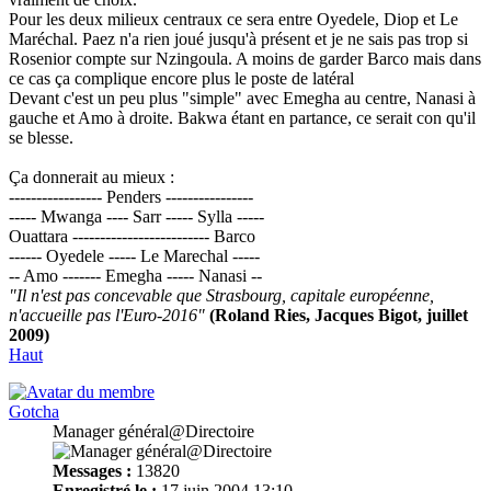
Pour les deux milieux centraux ce sera entre Oyedele, Diop et Le
Maréchal. Paez n'a rien joué jusqu'à présent et je ne sais pas trop si
Rosenior compte sur Nzingoula. A moins de garder Barco mais dans
ce cas ça complique encore plus le poste de latéral
Devant c'est un peu plus "simple" avec Emegha au centre, Nanasi à
gauche et Amo à droite. Bakwa étant en partance, ce serait con qu'il
se blesse.
Ça donnerait au mieux :
----------------- Penders ----------------
----- Mwanga ---- Sarr ----- Sylla -----
Ouattara ------------------------- Barco
------ Oyedele ----- Le Marechal -----
-- Amo ------- Emegha ----- Nanasi --
"Il n'est pas concevable que Strasbourg, capitale européenne,
n'accueille pas l'Euro-2016"
(Roland Ries, Jacques Bigot, juillet
2009)
Haut
Gotcha
Manager général@Directoire
Messages :
13820
Enregistré le :
17 juin 2004 13:10