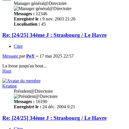
Manager général@Directoire
Messages :
12346
Enregistré le :
9 nov. 2003 21:26
Localisation :
45
Re: [24/25] 34ème J : Strasbourg / Le Havre
Citer
Message
par
PoY
»
17 mai 2025 22:57
La loose jusqu'au bout...
Haut
Keating
Président@Directoire
Messages :
16190
Enregistré le :
24 déc. 2004 0:21
Re: [24/25] 34ème J : Strasbourg / Le Havre
Citer