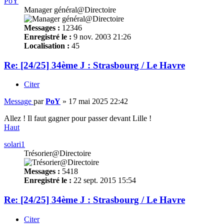
PoY
Manager général@Directoire
Messages :
12346
Enregistré le :
9 nov. 2003 21:26
Localisation :
45
Re: [24/25] 34ème J : Strasbourg / Le Havre
Citer
Message
par
PoY
»
17 mai 2025 22:42
Allez ! Il faut gagner pour passer devant Lille !
Haut
solari1
Trésorier@Directoire
Messages :
5418
Enregistré le :
22 sept. 2015 15:54
Re: [24/25] 34ème J : Strasbourg / Le Havre
Citer