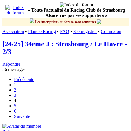
« Toute l'actualité du Racing Club de Strasbourg
Alsace vue par ses supporters »
Les inscriptions au forum sont rouvertes
Association
•
Planète Racing
•
FAQ
•
S’enregistrer
•
Connexion
[24/25] 34ème J : Strasbourg / Le Havre -
2/3
Répondre
56 messages
Précédente
1
2
3
4
5
6
Suivante