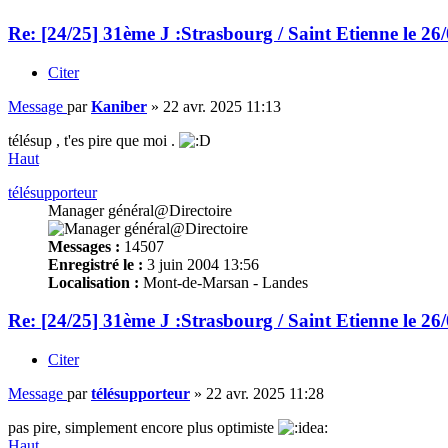
Re: [24/25] 31ème J :Strasbourg / Saint Etienne le 26
Citer
Message
par
Kaniber
»
22 avr. 2025 11:13
télésup , t'es pire que moi .
Haut
télésupporteur
Manager général@Directoire
Messages :
14507
Enregistré le :
3 juin 2004 13:56
Localisation :
Mont-de-Marsan - Landes
Re: [24/25] 31ème J :Strasbourg / Saint Etienne le 26
Citer
Message
par
télésupporteur
»
22 avr. 2025 11:28
pas pire, simplement encore plus optimiste
Haut