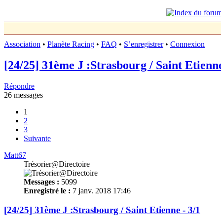
Association
•
Planète Racing
•
FAQ
•
S’enregistrer
•
Connexion
[24/25] 31ème J :Strasbourg / Saint Etienne
Répondre
26 messages
1
2
3
Suivante
Matt67
Trésorier@Directoire
Messages :
5099
Enregistré le :
7 janv. 2018 17:46
[24/25] 31ème J :Strasbourg / Saint Etienne - 3/1