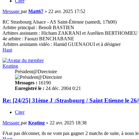
Citer
Message
par
Matt67
»
22 avr. 2025 17:52
RC Strasbourg Alsace - AS Saint-Étienne (samedi, 17h00)
Arbitre principal : Benoît BASTIEN
Arbitres assistants : Hicham ZAKRANI et Aurélien BERTHOMIEU
4e arbitre : Faouzi BENCHABANE
Arbitres assistants vidéo : Hamid GUENAOUI et à désigner
Haut
Keating
Président@Directoire
Messages :
16190
Enregistré le :
24 déc. 2004 0:21
Re: [24/25] 31ème J :Strasbourg / Saint Etienne le 26
Citer
Message
par
Keating
»
22 avr. 2025 18:38
FAut pas déconner, ils ne vont pas gagner 2 matchs de suite, à nous les
Haut