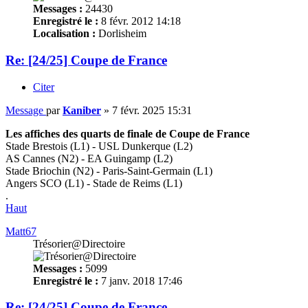
Messages :
24430
Enregistré le :
8 févr. 2012 14:18
Localisation :
Dorlisheim
Re: [24/25] Coupe de France
Citer
Message
par
Kaniber
»
7 févr. 2025 15:31
Les affiches des quarts de finale de Coupe de France
Stade Brestois (L1) - USL Dunkerque (L2)
AS Cannes (N2) - EA Guingamp (L2)
Stade Briochin (N2) - Paris-Saint-Germain (L1)
Angers SCO (L1) - Stade de Reims (L1)
.
Haut
Matt67
Trésorier@Directoire
Messages :
5099
Enregistré le :
7 janv. 2018 17:46
Re: [24/25] Coupe de France