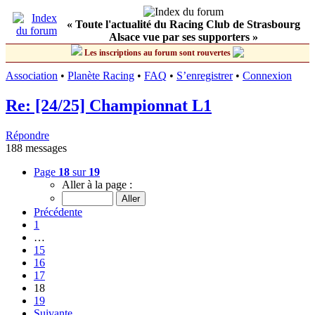
« Toute l'actualité du Racing Club de Strasbourg
Alsace vue par ses supporters »
Les inscriptions au forum sont rouvertes
Association
•
Planète Racing
•
FAQ
•
S’enregistrer
•
Connexion
Re: [24/25] Championnat L1
Répondre
188 messages
Page
18
sur
19
Aller à la page :
Précédente
1
…
15
16
17
18
19
Suivante