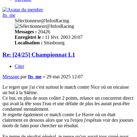
Its_me
Sélectionneur@InfosRacing
Messages :
20426
Enregistré le :
11 févr. 2003 20:07
Localisation :
Strasbourg
Re: [24/25] Championnat L1
Citer
Message
par
Its_me
»
29 mai 2025 12:07
Le regret que j'ai c'est surtout le match contre Nice où on encaisse
un but à la 94ème.
Ce but, en plus de nous coûter 2 points, relance un concurrent direct
qui avait la tête sous l'eau et une défaite de plus les aurait peut-être
condamné mentalement.
Je regrette également ce match contre Le Havre où on était
clairement en dessous alors que vu l'enjeu j'espérais voir des joueurs
morts de faim pour chercher un résultat.
En terme de résultat général, je pense qu'on aurait tous signé pour