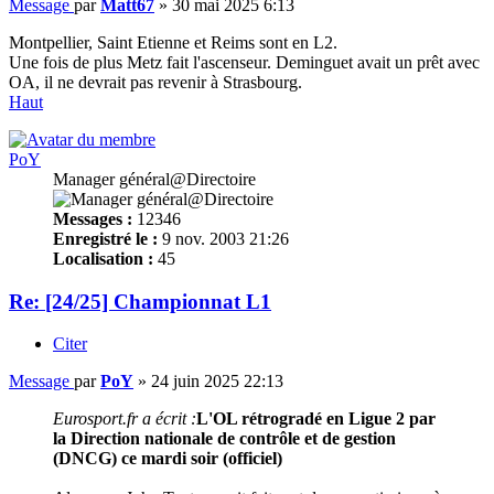
Message
par
Matt67
»
30 mai 2025 6:13
Montpellier, Saint Etienne et Reims sont en L2.
Une fois de plus Metz fait l'ascenseur. Deminguet avait un prêt avec
OA, il ne devrait pas revenir à Strasbourg.
Haut
PoY
Manager général@Directoire
Messages :
12346
Enregistré le :
9 nov. 2003 21:26
Localisation :
45
Re: [24/25] Championnat L1
Citer
Message
par
PoY
»
24 juin 2025 22:13
Eurosport.fr a écrit :
L'OL rétrogradé en Ligue 2 par
la Direction nationale de contrôle et de gestion
(DNCG) ce mardi soir (officiel)