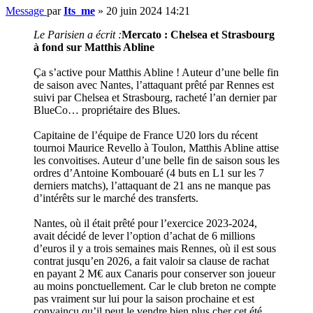
Message
par
Its_me
»
20 juin 2024 14:21
Le Parisien a écrit :
Mercato : Chelsea et Strasbourg
à fond sur Matthis Abline
Ça s’active pour Matthis Abline ! Auteur d’une belle fin
de saison avec Nantes, l’attaquant prêté par Rennes est
suivi par Chelsea et Strasbourg, racheté l’an dernier par
BlueCo… propriétaire des Blues.
Capitaine de l’équipe de France U20 lors du récent
tournoi Maurice Revello à Toulon, Matthis Abline attise
les convoitises. Auteur d’une belle fin de saison sous les
ordres d’Antoine Kombouaré (4 buts en L1 sur les 7
derniers matchs), l’attaquant de 21 ans ne manque pas
d’intérêts sur le marché des transferts.
Nantes, où il était prêté pour l’exercice 2023-2024,
avait décidé de lever l’option d’achat de 6 millions
d’euros il y a trois semaines mais Rennes, où il est sous
contrat jusqu’en 2026, a fait valoir sa clause de rachat
en payant 2 M€ aux Canaris pour conserver son joueur
au moins ponctuellement. Car le club breton ne compte
pas vraiment sur lui pour la saison prochaine et est
convaincu qu’il peut le vendre bien plus cher cet été.