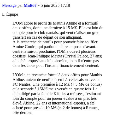
Message
par
Matt67
»
5 juin 2025 17:18
L 'Équipe
L'OM adore le profil de Matthis Abline et a formulé
deux offres, dont une dernière à 15 M€. Elle est loin du
compte pour le club nantais, qui veut réaliser un gros
transfert en cas de départ de son attaquant.
À la recherche de profils pour pouvoir faire souffler
Amine Gouiri, qui partira titulaire au poste d'avant-
centre la saison prochaine, l'OM a ouvert plusieurs
dossiers. Jean-Philippe Mateta (Crystal Palace, 27 ans)
a lui été proposé au club phocéen, mais il n'entre pas
dans les clous pour l'instant, financièrement s'entend.
L'OM a en revanche formulé deux offres pour Matthis
Abline, auteur de neuf buts en L1 cette saison avec le
FC Nantes. Une première à 12 M€ (+ 3 M€ de bonus)
et la seconde à 15M€ mais versée en quatre fois. Le
club dirigé par la famille Kita les a refusées, l'estimant
loin du compte pour un joueur évalué à un prix très
élevé. Abline, 22 ans et international espoirs, a été
acheté pour près de 10 M€ (et 2 de bonus) à Rennes,
l'été dernier.