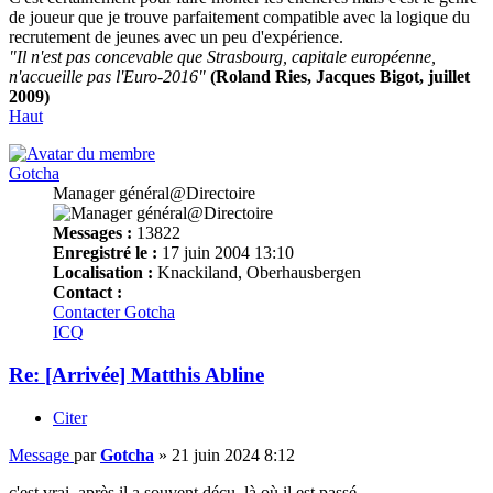
de joueur que je trouve parfaitement compatible avec la logique du
recrutement de jeunes avec un peu d'expérience.
"Il n'est pas concevable que Strasbourg, capitale européenne,
n'accueille pas l'Euro-2016"
(Roland Ries, Jacques Bigot, juillet
2009)
Haut
Gotcha
Manager général@Directoire
Messages :
13822
Enregistré le :
17 juin 2004 13:10
Localisation :
Knackiland, Oberhausbergen
Contact :
Contacter Gotcha
ICQ
Re: [Arrivée] Matthis Abline
Citer
Message
par
Gotcha
»
21 juin 2024 8:12
c'est vrai, après il a souvent déçu, là où il est passé.