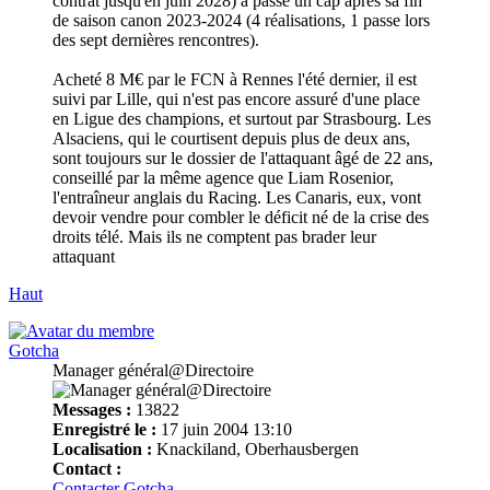
contrat jusqu'en juin 2028) a passé un cap après sa fin
de saison canon 2023-2024 (4 réalisations, 1 passe lors
des sept dernières rencontres).
Acheté 8 M€ par le FCN à Rennes l'été dernier, il est
suivi par Lille, qui n'est pas encore assuré d'une place
en Ligue des champions, et surtout par Strasbourg. Les
Alsaciens, qui le courtisent depuis plus de deux ans,
sont toujours sur le dossier de l'attaquant âgé de 22 ans,
conseillé par la même agence que Liam Rosenior,
l'entraîneur anglais du Racing. Les Canaris, eux, vont
devoir vendre pour combler le déficit né de la crise des
droits télé. Mais ils ne comptent pas brader leur
attaquant
Haut
Gotcha
Manager général@Directoire
Messages :
13822
Enregistré le :
17 juin 2004 13:10
Localisation :
Knackiland, Oberhausbergen
Contact :
Contacter Gotcha