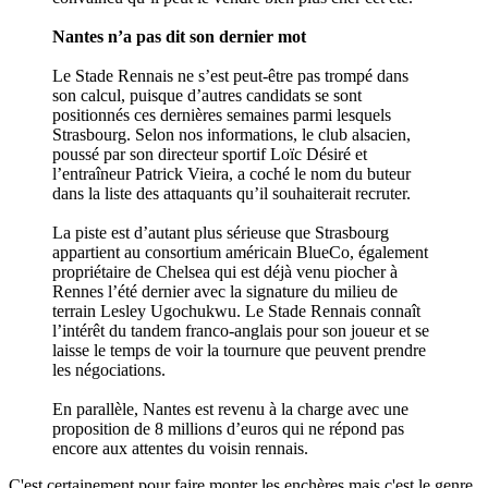
Nantes n’a pas dit son dernier mot
Le Stade Rennais ne s’est peut-être pas trompé dans
son calcul, puisque d’autres candidats se sont
positionnés ces dernières semaines parmi lesquels
Strasbourg. Selon nos informations, le club alsacien,
poussé par son directeur sportif Loïc Désiré et
l’entraîneur Patrick Vieira, a coché le nom du buteur
dans la liste des attaquants qu’il souhaiterait recruter.
La piste est d’autant plus sérieuse que Strasbourg
appartient au consortium américain BlueCo, également
propriétaire de Chelsea qui est déjà venu piocher à
Rennes l’été dernier avec la signature du milieu de
terrain Lesley Ugochukwu. Le Stade Rennais connaît
l’intérêt du tandem franco-anglais pour son joueur et se
laisse le temps de voir la tournure que peuvent prendre
les négociations.
En parallèle, Nantes est revenu à la charge avec une
proposition de 8 millions d’euros qui ne répond pas
encore aux attentes du voisin rennais.
C'est certainement pour faire monter les enchères mais c'est le genre