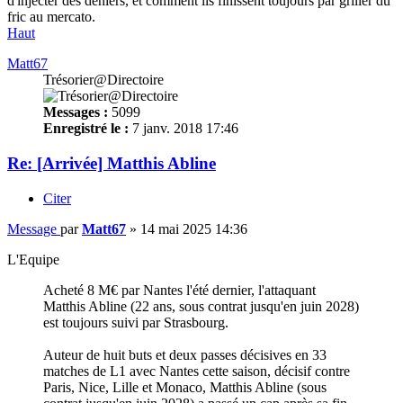
d'injecter des deniers, et comment ils finissent toujours par griller du
fric au mercato.
Haut
Matt67
Trésorier@Directoire
Messages :
5099
Enregistré le :
7 janv. 2018 17:46
Re: [Arrivée] Matthis Abline
Citer
Message
par
Matt67
»
14 mai 2025 14:36
L'Equipe
Acheté 8 M€ par Nantes l'été dernier, l'attaquant
Matthis Abline (22 ans, sous contrat jusqu'en juin 2028)
est toujours suivi par Strasbourg.
Auteur de huit buts et deux passes décisives en 33
matches de L1 avec Nantes cette saison, décisif contre
Paris, Nice, Lille et Monaco, Matthis Abline (sous