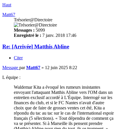
Haut
Matt67
Trésorier@Directoire
Messages :
5099
Enregistré le :
7 janv. 2018 17:46
Re: [Arrivée] Matthis Abline
Citer
Message
par
Matt67
»
12 juin 2025 8:22
L équipe :
Waldemar Kita a évoqué les rumeurs insistantes
envoyant l'attaquant Matthis Abline vers l'OM dans un
entretien exclusif accordé à L'Équipe. Interrogé sur les
finances du club, et si le FC Nantes n'avait d'autre
choix que de faire de grosses ventes cet été, Kita a
répondu du tac au tac sur le cas de l'international espoir
français (5 sélections). « Tout dépendra de comment ça
va se présenter. Si à Marseille ils pensent prendre
(Matthis) Abline pour rien du tout, ils se trompent. »