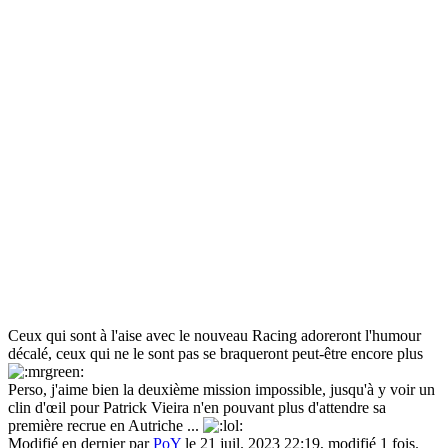
Ceux qui sont à l'aise avec le nouveau Racing adoreront l'humour
décalé, ceux qui ne le sont pas se braqueront peut-être encore plus
Perso, j'aime bien la deuxième mission impossible, jusqu'à y voir un
clin d'œil pour Patrick Vieira n'en pouvant plus d'attendre sa
première recrue en Autriche ...
Modifié en dernier par
PoY
le 21 juil. 2023 22:19, modifié 1 fois.