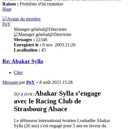
Raison :
Problème d'incrustation
Haut
PoY
Manager général@Directoire
Messages :
12346
Enregistré le :
9 nov. 2003 21:26
Localisation :
45
Re: Abakar Sylla
Citer
Message
par
PoY
»
8 août 2023 15:28
Abakar Sylla s’engage
SO a écrit :
avec le Racing Club de
Strasbourg Alsace
Le défenseur international ivoirien Loubadhe Abakar
Sylla (20 ans) s’est engagé pour 5 ans en faveur du