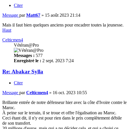
Citer
Message
par
Matt67
»
15 août 2023 21:14
Mais il faut bien quelques anciens pour encadrer toutes la jeunesse.
Haut
Celticmen4
Vétéran@Pro
Messages :
577
Enregistré le :
2 sept. 2023 7:24
Re: Abakar Sylla
Citer
Message
par
Celticmen4
»
16 oct. 2023 10:55
Brillante entrée de notre défenseur hier avec la côte d'Ivoire contre le
Maroc.
À peine sur le terrain, il se troue et offre l'égalisation au Maroc.
Ceci étant dit, il n'y est pour rien dans le prix complètement débile
de son transfert.
20 millions d'euros, mais qui a pu décider cela, et qui a choisi ce