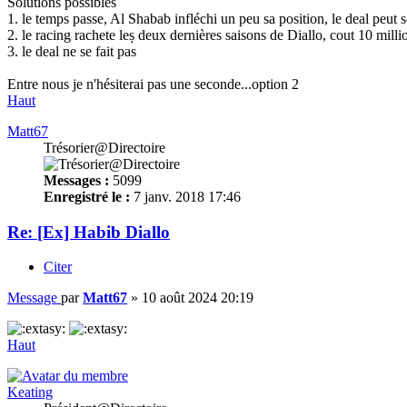
Solutions possibles
1. le temps passe, Al Shabab infléchi un peu sa position, le deal peut se
2. le racing rachete leș deux dernières saisons de Diallo, cout 10 mill
3. le deal ne se fait pas
Entre nous je n'hésiterai pas une seconde...option 2
Haut
Matt67
Trésorier@Directoire
Messages :
5099
Enregistré le :
7 janv. 2018 17:46
Re: [Ex] Habib Diallo
Citer
Message
par
Matt67
»
10 août 2024 20:19
Haut
Keating