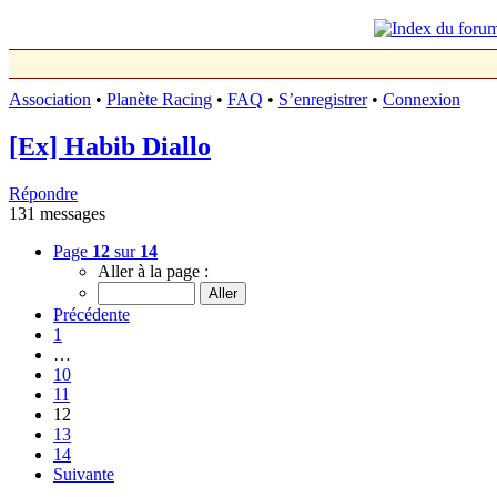
Association
•
Planète Racing
•
FAQ
•
S’enregistrer
•
Connexion
[Ex] Habib Diallo
Répondre
131 messages
Page
12
sur
14
Aller à la page :
Précédente
1
…
10
11
12
13
14
Suivante