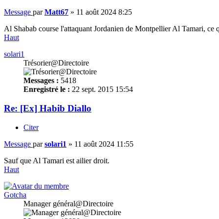
Message
par
Matt67
»
11 août 2024 8:25
Al Shabab course l'attaquant Jordanien de Montpellier Al Tamari, ce qu
Haut
solari1
Trésorier@Directoire
Messages :
5418
Enregistré le :
22 sept. 2015 15:54
Re: [Ex] Habib Diallo
Citer
Message
par
solari1
»
11 août 2024 11:55
Sauf que Al Tamari est ailier droit.
Haut
Gotcha
Manager général@Directoire