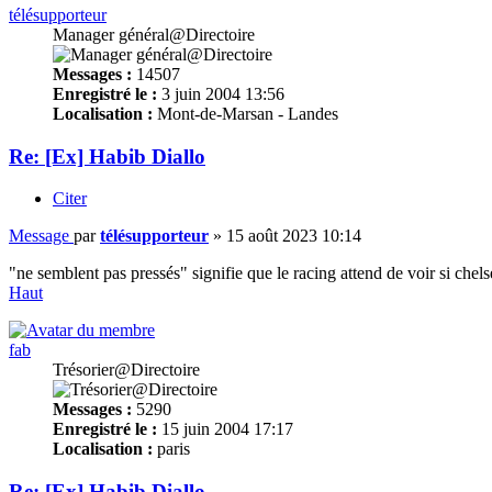
télésupporteur
Manager général@Directoire
Messages :
14507
Enregistré le :
3 juin 2004 13:56
Localisation :
Mont-de-Marsan - Landes
Re: [Ex] Habib Diallo
Citer
Message
par
télésupporteur
»
15 août 2023 10:14
"ne semblent pas pressés" signifie que le racing attend de voir si chel
Haut
fab
Trésorier@Directoire
Messages :
5290
Enregistré le :
15 juin 2004 17:17
Localisation :
paris
Re: [Ex] Habib Diallo