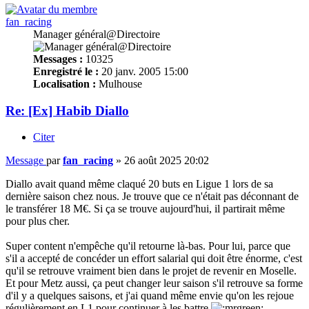
fan_racing
Manager général@Directoire
Messages :
10325
Enregistré le :
20 janv. 2005 15:00
Localisation :
Mulhouse
Re: [Ex] Habib Diallo
Citer
Message
par
fan_racing
»
26 août 2025 20:02
Diallo avait quand même claqué 20 buts en Ligue 1 lors de sa
dernière saison chez nous. Je trouve que ce n'était pas déconnant de
le transférer 18 M€. Si ça se trouve aujourd'hui, il partirait même
pour plus cher.
Super content n'empêche qu'il retourne là-bas. Pour lui, parce que
s'il a accepté de concéder un effort salarial qui doit être énorme, c'est
qu'il se retrouve vraiment bien dans le projet de revenir en Moselle.
Et pour Metz aussi, ça peut changer leur saison s'il retrouve sa forme
d'il y a quelques saisons, et j'ai quand même envie qu'on les rejoue
régulièrement en L1 pour continuer à les battre