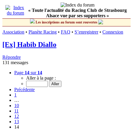
« Toute l'actualité du Racing Club de Strasbourg
Alsace vue par ses supporters »
Les inscriptions au forum sont rouvertes
Association
•
Planète Racing
•
FAQ
•
S’enregistrer
•
Connexion
[Ex] Habib Diallo
Répondre
131 messages
Page
14
sur
14
Aller à la page :
Précédente
1
…
10
11
12
13
14