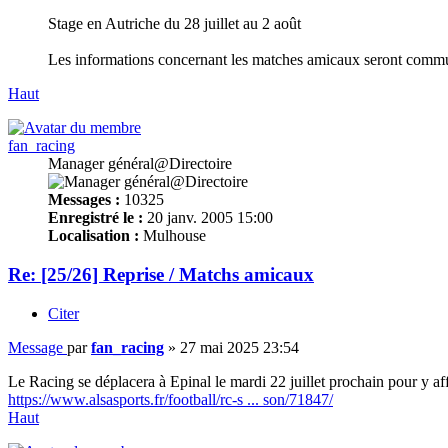
Stage en Autriche du 28 juillet au 2 août
Les informations concernant les matches amicaux seront commu
Haut
fan_racing
Manager général@Directoire
Messages :
10325
Enregistré le :
20 janv. 2005 15:00
Localisation :
Mulhouse
Re: [25/26] Reprise / Matchs amicaux
Citer
Message
par
fan_racing
»
27 mai 2025 23:54
Le Racing se déplacera à Epinal le mardi 22 juillet prochain pour y af
https://www.alsasports.fr/football/rc-s ... son/71847/
Haut