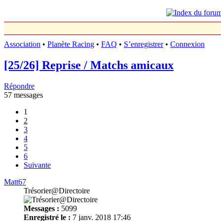
Association
•
Planète Racing
•
FAQ
•
S’enregistrer
•
Connexion
[25/26] Reprise / Matchs amicaux
Répondre
57 messages
1
2
3
4
5
6
Suivante
Matt67
Trésorier@Directoire
Messages :
5099
Enregistré le :
7 janv. 2018 17:46