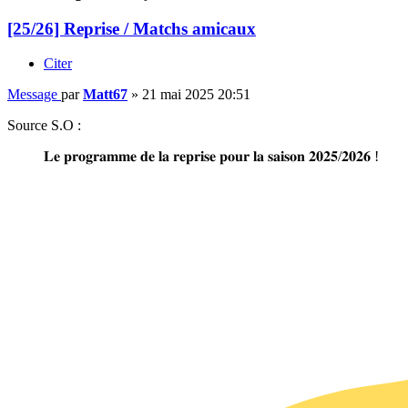
[25/26] Reprise / Matchs amicaux
Citer
Message
par
Matt67
»
21 mai 2025 20:51
Source S.O :
𝐋𝐞 𝐩𝐫𝐨𝐠𝐫𝐚𝐦𝐦𝐞 𝐝𝐞 𝐥𝐚 𝐫𝐞𝐩𝐫𝐢𝐬𝐞 𝐩𝐨𝐮𝐫 𝐥𝐚 𝐬𝐚𝐢𝐬𝐨𝐧 𝟐𝟎𝟐𝟓/𝟐𝟎𝟐𝟔 !