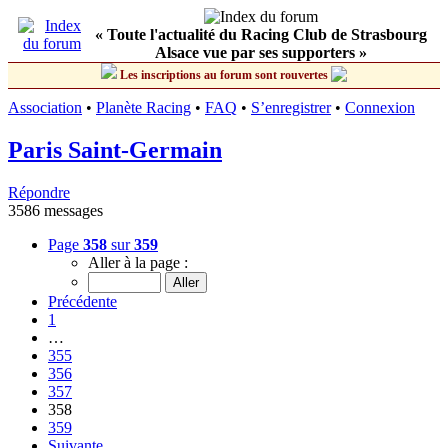
« Toute l'actualité du Racing Club de Strasbourg
Alsace vue par ses supporters »
Les inscriptions au forum sont rouvertes
Association
•
Planète Racing
•
FAQ
•
S’enregistrer
•
Connexion
Paris Saint-Germain
Répondre
3586 messages
Page
358
sur
359
Aller à la page :
Précédente
1
…
355
356
357
358
359
Suivante