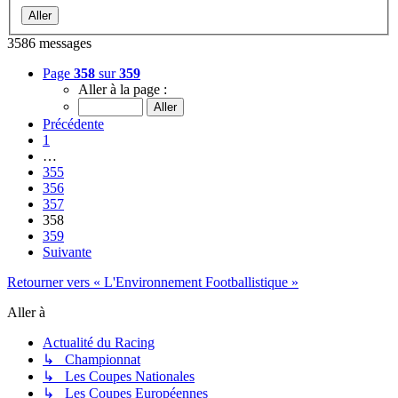
3586 messages
Page
358
sur
359
Aller à la page :
Précédente
1
…
355
356
357
358
359
Suivante
Retourner vers « L'Environnement Footballistique »
Aller à
Actualité du Racing
↳ Championnat
↳ Les Coupes Nationales
↳ Les Coupes Européennes