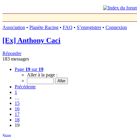
Association
•
Planète Racing
•
FAQ
•
S’enregistrer
•
Connexion
[Ex] Anthony Caci
Répondre
183 messages
Page
19
sur
19
Aller à la page :
Précédente
1
…
15
16
17
18
19
Stan