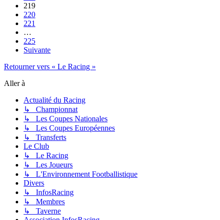
219
220
221
…
225
Suivante
Retourner vers « Le Racing »
Aller à
Actualité du Racing
↳ Championnat
↳ Les Coupes Nationales
↳ Les Coupes Européennes
↳ Transferts
Le Club
↳ Le Racing
↳ Les Joueurs
↳ L'Environnement Footballistique
Divers
↳ InfosRacing
↳ Membres
↳ Taverne
Association InfosRacing