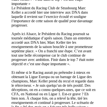
importante »
Le Président du Racing Club de Strasbourg Marc
Keller a accordé hier une interview aux DNA dans
laquelle il revient sur l’exercice écoulé et souligne
l’importance de cette saison de qualité pour davantage
progresser.
Après ici Alsace, le Président du Racing poursuit sa
tournée médiatique d’après saison. Dans un entretien
accordé aux DNA hier, Marc Keller tire les
enseignements de la saison bouclée à une prometteuse
septième place. « On a franchi une étape. C’est avant
tout une belle récompense car le club continue de
progresser avec ambition. Finir dans le top 7 était notre
objectif et c’est une étape importante ».
Et même si le Racing aurait pu prétendre à mieux en
obtenant la Ligue Europa ou un barrage de Ligue des
champions, Marc Keller prend du recul et regarde dans
le rétroviseur. « Je suis quelqu’un de très positif. Des
déceptions, on en a connu quelques-unes, que ce soit en
CFA, en National ou en Ligue 1. Est-ce grave ? Eh
bien non. À chaque fois, on a relevé la tête, tiré les
enseignements et continué à progresser. Le scénario de
la fin a été dur, mais on a fait une très belle saison ».