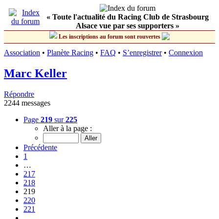
« Toute l'actualité du Racing Club de Strasbourg
Alsace vue par ses supporters »
Les inscriptions au forum sont rouvertes
Association
•
Planète Racing
•
FAQ
•
S’enregistrer
•
Connexion
Marc Keller
Répondre
2244 messages
Page
219
sur
225
Aller à la page :
Précédente
1
…
217
218
219
220
221
…