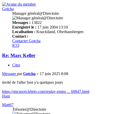
Gotcha
Manager général@Directoire
Messages :
13822
Enregistré le :
17 juin 2004 13:10
Localisation :
Knackiland, Oberhausbergen
Contact :
Contacter Gotcha
ICQ
Re: Marc Keller
Citer
Message
par
Gotcha
»
17 juin 2025 8:08
invité de l'after foot y'a quelques jours
https://rmcsport.bfmtv.com/replay-emiss ... 60847.html
Haut
Matt67
Trésorier@Directoire