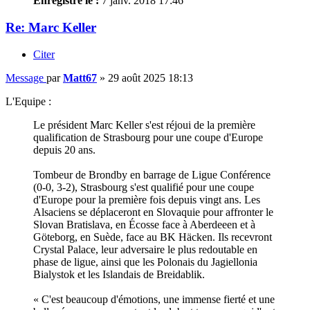
Enregistré le :
7 janv. 2018 17:46
Re: Marc Keller
Citer
Message
par
Matt67
»
29 août 2025 18:13
L'Equipe :
Le président Marc Keller s'est réjoui de la première
qualification de Strasbourg pour une coupe d'Europe
depuis 20 ans.
Tombeur de Brondby en barrage de Ligue Conférence
(0-0, 3-2), Strasbourg s'est qualifié pour une coupe
d'Europe pour la première fois depuis vingt ans. Les
Alsaciens se déplaceront en Slovaquie pour affronter le
Slovan Bratislava, en Écosse face à Aberdeeen et à
Göteborg, en Suède, face au BK Häcken. Ils recevront
Crystal Palace, leur adversaire le plus redoutable en
phase de ligue, ainsi que les Polonais du Jagiellonia
Bialystok et les Islandais de Breidablik.
« C'est beaucoup d'émotions, une immense fierté et une