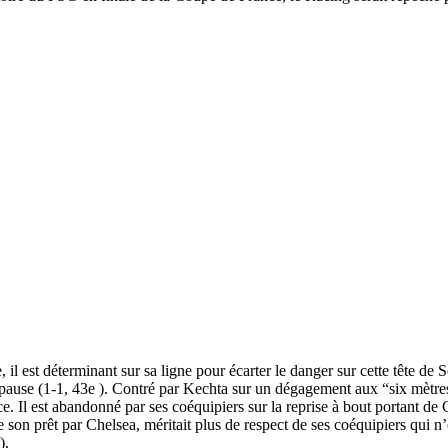
 il est déterminant sur sa ligne pour écarter le danger sur cette tête de S
pause (1-1, 43e ). Contré par Kechta sur un dégagement aux “six mètres”,
. Il est abandonné par ses coéquipiers sur la reprise à bout portant de 
 son prêt par Chelsea, méritait plus de respect de ses coéquipiers qui n’o
).