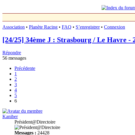
Association
•
Planète Racing
•
FAQ
•
S’enregistrer
•
Connexion
[24/25] 34ème J : Strasbourg / Le Havre - 
Répondre
56 messages
Précédente
1
2
3
4
5
6
Kaniber
Président@Directoire
Messages :
24428