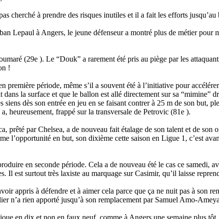
as cherché à prendre des risques inutiles et il a fait les efforts jusqu’au
eban Lepaul à Angers, le jeune défenseur a montré plus de métier pour m
Soumaré (29e ). Le “Douk” a rarement été pris au piège par les attaquant
on !
 première période, même s’il a souvent été à l’initiative pour accélérer 
t dans la surface et que le ballon est allé directement sur sa “mimine” dr
 siens dès son entrée en jeu en se faisant contrer à 25 m de son but, pl
 a, heureusement, frappé sur la transversale de Petrovic (81e ).
a, prêté par Chelsea, a de nouveau fait étalage de son talent et de son 
orme l’opportunité en but, son dixième cette saison en Ligue 1, c’est avan
 produire en seconde période. Cela a de nouveau été le cas ce samedi, a
es. Il est surtout très laxiste au marquage sur Casimir, qu’il laisse repr
voir appris à défendre et à aimer cela parce que ça ne nuit pas à son re
L’ailier n’a rien apporté jusqu’à son remplacement par Samuel Amo-Ameya
 joue en dix et non en faux neuf, comme à Angers une semaine plus tôt. 