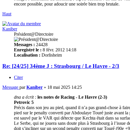
encore possible, pour adoucir une soirée bien trop brutale.
Haut
Kaniber
Président@Directoire
Messages :
24428
Enregistré le :
8 févr. 2012 14:18
Localisation :
Dorlisheim
Re: [24/25] 34ème J : Strasbourg / Le Havre - 2/3
Citer
Message
par
Kaniber
»
18 mai 2025 14:25
dna a écrit :
les notes de Racing - Le Havre (2-3)
Petrovic 5
Précis dans son jeu au pied, quand il n’a pas grand-chose à faire,
pied sur le penalty converti par Abdoulaye Touré juste avant la 
est sauvé par le VAR qui détecte que Kechta était dans sa surface
Le Serbe, qui ne jouera sans doute plus à Strasbourg à l’issue de
doit s’incliner sur un second penalty converti par Touré (90e +9