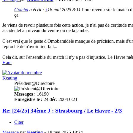
Gotcha
a écrit :
↑
18 mai 2025 8:11
Pour revenir sur le match d
ça.
Je viens de revoir plusieurs fois cette action, je n'ai pas de certitud
accidentel au niveau du ventre ou de la jambe.
C'est vrai que le geste d'Omobamidele manque de précision, mais d'un au
reproché de n'avoir rien fait...
Cela dit, sur l'ensemble du match il n'y a pas d'injustice, Le Havre mérit
Haut
Keating
Président@Directoire
Messages :
16190
Enregistré le :
24 déc. 2004 0:21
Re: [24/25] 34ème J : Strasbourg / Le Havre - 2/3
Citer
Message
par
Keating
»
18 mai 2025 18:24