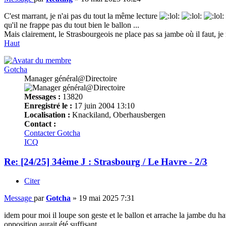
C'est marrant, je n'ai pas du tout la même lecture
qu'il ne frappe pas du tout bien le ballon ...
Mais clairement, le Strasbourgeois ne place pas sa jambe où il faut, j
Haut
Gotcha
Manager général@Directoire
Messages :
13820
Enregistré le :
17 juin 2004 13:10
Localisation :
Knackiland, Oberhausbergen
Contact :
Contacter Gotcha
ICQ
Re: [24/25] 34ème J : Strasbourg / Le Havre - 2/3
Citer
Message
par
Gotcha
»
19 mai 2025 7:31
idem pour moi il loupe son geste et le ballon et arrache la jambe du ha
opposition aurait été suffisant.