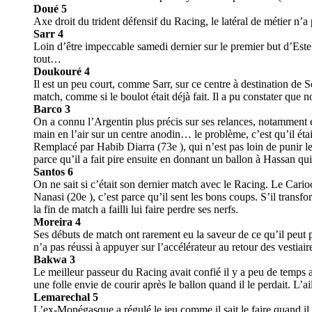
Doué 5
Axe droit du trident défensif du Racing, le latéral de métier n’a p
Sarr 4
Loin d’être impeccable samedi dernier sur le premier but d’Est
tout…
Doukouré 4
Il est un peu court, comme Sarr, sur ce centre à destination de 
match, comme si le boulot était déjà fait. Il a pu constater que n
Barco 3
On a connu l’Argentin plus précis sur ses relances, notamment en
main en l’air sur un centre anodin… le problème, c’est qu’il étai
Remplacé par Habib Diarra (73e ), qui n’est pas loin de punir les
parce qu’il a fait pire ensuite en donnant un ballon à Hassan qui
Santos 6
On ne sait si c’était son dernier match avec le Racing. Le Carioc
Nanasi (20e ), c’est parce qu’il sent les bons coups. S’il transf
la fin de match a failli lui faire perdre ses nerfs.
Moreira 4
Ses débuts de match ont rarement eu la saveur de ce qu’il peut
n’a pas réussi à appuyer sur l’accélérateur au retour des vestiair
Bakwa 3
Le meilleur passeur du Racing avait confié il y a peu de temps a
une folle envie de courir après le ballon quand il le perdait. 
Lemarechal 5
L’ex-Monégasque a régulé le jeu comme il sait le faire quand il