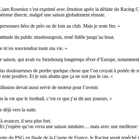
r, Liam Rosenior s’est exprimé avec émotion après la défaite du Racing C
péenne directe, malgré une saison globalement réussie.
 personnes liées de près ou de loin au club. Mais je reste fier. »
titude du public strasbourgeois, resté fidèle jusqu’au bout.
je m’en souviendrai toute ma vie. »
ette saison, qui avait vu Strasbourg longtemps rêver d’Europe, notamment
lus douloureuses de perdre quelque chose que l’on croyait à portée de 
note positive. Et je suis abattu que ça ne soit pas le cas. »
llusion devait aussi servir de moteur pour l’avenir.
s la vie que le football, c’est ce que j’ai dit aux joueurs. »
 déjà vers la suite.
 avancer, il sera plus fort.
 Et j’espère qu’on vivra une saison similaire… mais avec une meilleure f
toire du PSG en finale de la Coupe de France, le Racing serait repêché 