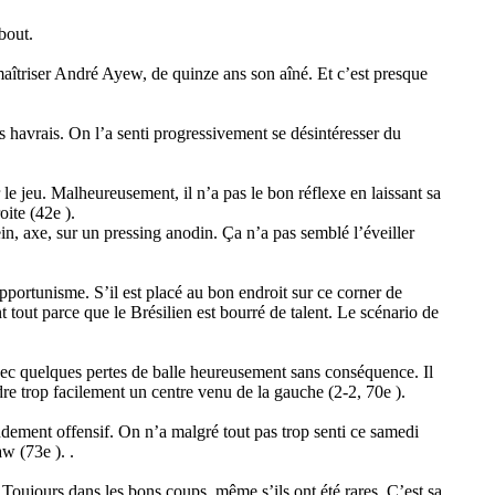
 bout.
aîtriser André Ayew, de quinze ans son aîné. Et c’est presque
s havrais. On l’a senti progressivement se désintéresser du
le jeu. Malheureusement, il n’a pas le bon réflexe en laissant sa
oite (42e ).
ein, axe, sur un pressing anodin. Ça n’a pas semblé l’éveiller
opportunisme. S’il est placé au bon endroit sur ce corner de
t tout parce que le Brésilien est bourré de talent. Le scénario de
vec quelques pertes de balle heureusement sans conséquence. Il
endre trop facilement un centre venu de la gauche (2-2, 70e ).
ndement offensif. On n’a malgré tout pas trop senti ce samedi
w (73e ). .
Toujours dans les bons coups, même s’ils ont été rares. C’est sa