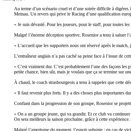
Au terme d’un scénario cruel et d’une soirée difficile à digére
Meinau. Un revers qui prive le Racing d’une qualification euro
« Je suis dévasté. Pour les joueurs, pour le staff, pour toutes les
Malgré l’énorme déception sportive, Rosenior a tenu à saluer l’at
« L’accueil que les supporters nous ont réservé après le match, 
L’entraîneur anglais n’a pas caché sa peine face à l’issue de c
« C’est vraiment dur. C’est probablement l’une des façons les p
petite chance, bien sûr, mais je voulais que ça se termine sur une 
À chaud, le coach strasbourgeois a tenu à rappeler que cette dési
« Il faut revenir plus forts. Il y a des choses plus importantes dan
Confiant dans la progression de son groupe, Rosenior se projette
« On a un groupe jeune, qui va grandir. Et ce club va continuer à
On sera meilleurs la saison prochaine, grâce à cette expérience.
Malgré l’amertume du moment, l’espoir subsiste : en cas de vic