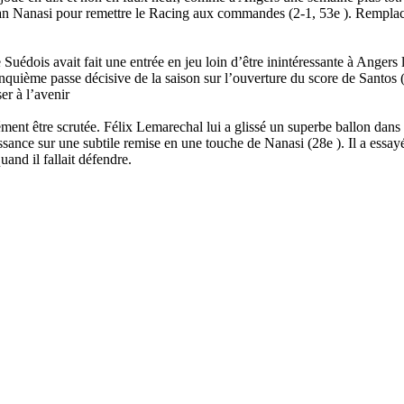
stian Nanasi pour remettre le Racing aux commandes (2-1, 53e ). Rempl
 Suédois avait fait une entrée en jeu loin d’être inintéressante à Angers 
a cinquième passe décisive de la saison sur l’ouverture du score de Santos 
er à l’avenir
t être scrutée. Félix Lemarechal lui a glissé un superbe ballon dans la
ance sur une subtile remise en une touche de Nanasi (28e ). Il a essayé
and il fallait défendre.