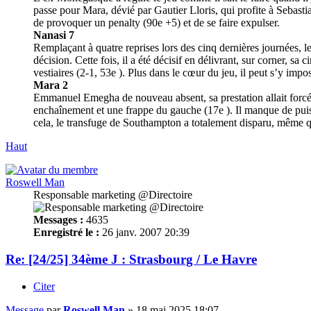
passe pour Mara, dévié par Gautier Lloris, qui profite à Seba
de provoquer un penalty (90e +5) et de se faire expulser.
Nanasi 7
Remplaçant à quatre reprises lors des cinq dernières journées, le
décision. Cette fois, il a été décisif en délivrant, sur corner, s
vestiaires (2-1, 53e ). Plus dans le cœur du jeu, il peut s’y impos
Mara 2
Emmanuel Emegha de nouveau absent, sa prestation allait forcémen
enchaînement et une frappe du gauche (17e ). Il manque de puiss
cela, le transfuge de Southampton a totalement disparu, même qu
Haut
Roswell Man
Responsable marketing @Directoire
Messages :
4635
Enregistré le :
26 janv. 2007 20:39
Re: [24/25] 34ème J : Strasbourg / Le Havre
Citer
Message
par
Roswell Man
»
18 mai 2025 18:07