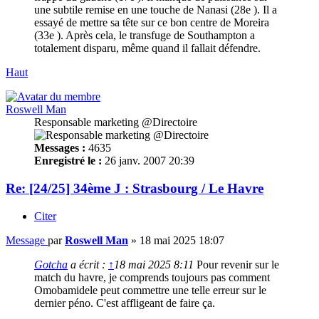
une subtile remise en une touche de Nanasi (28e ). Il a
essayé de mettre sa tête sur ce bon centre de Moreira
(33e ). Après cela, le transfuge de Southampton a
totalement disparu, même quand il fallait défendre.
Haut
Roswell Man
Responsable marketing @Directoire
Messages :
4635
Enregistré le :
26 janv. 2007 20:39
Re: [24/25] 34ème J : Strasbourg / Le Havre
Citer
Message
par
Roswell Man
»
18 mai 2025 18:07
Gotcha
a écrit :
↑
18 mai 2025 8:11
Pour revenir sur le
match du havre, je comprends toujours pas comment
Omobamidele peut commettre une telle erreur sur le
dernier péno. C'est affligeant de faire ça.