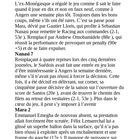
L’ex-Monégasque a régulé le jeu comme il sait le faire
quand il joue en dix et non en faux neuf, comme à
Angers une semaine plus tôt. Toujours dans les bons
coups, même s’ils ont été rares. C’est sa passe pour
Mara, dévié par Gautier Lloris, qui profite à Sebastian
Nanasi pour remettre le Racing aux commandes (2-1,
53e ). Remplacé par Andrew Omobamidele (88e ), qui
réussit la performance de provoquer un penalty (90e
+5) et de se faire expulser.
Nanasi 7
Remplaçant à quatre reprises lors des cinq dernières
journées, le Suédois avait fait une entrée en jeu loin
d’être inintéressante à Angers la semaine dernière,
même s’il n’avait pas réussi à forcer la décision. Cette
fois, il a été décisif en délivrant, sur corner, sa
cinquième passe décisive de la saison sur l’ouverture du
score de Santos (20e ), avant de trouver le chemin des
filets au retour des vestiaires (2-1, 53e ). Plus dans le
cœur du jeu, il peut s’y imposer à l’avenir
Mara 2
Emmanuel Emegha de nouveau absent, sa prestation
allait forcément être scrutée. Félix Lemarechal lui a
glissé un superbe ballon dans la surface, qu’il n’a pas
bien réussi à exploiter après un enchaînement et une
frappe du gauche (17e ). Il manque de puissance sur