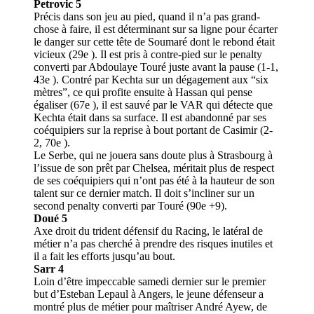
Petrovic 5
Précis dans son jeu au pied, quand il n’a pas grand-
chose à faire, il est déterminant sur sa ligne pour écarter
le danger sur cette tête de Soumaré dont le rebond était
vicieux (29e ). Il est pris à contre-pied sur le penalty
converti par Abdoulaye Touré juste avant la pause (1-1,
43e ). Contré par Kechta sur un dégagement aux “six
mètres”, ce qui profite ensuite à Hassan qui pense
égaliser (67e ), il est sauvé par le VAR qui détecte que
Kechta était dans sa surface. Il est abandonné par ses
coéquipiers sur la reprise à bout portant de Casimir (2-
2, 70e ).
Le Serbe, qui ne jouera sans doute plus à Strasbourg à
l’issue de son prêt par Chelsea, méritait plus de respect
de ses coéquipiers qui n’ont pas été à la hauteur de son
talent sur ce dernier match. Il doit s’incliner sur un
second penalty converti par Touré (90e +9).
Doué 5
Axe droit du trident défensif du Racing, le latéral de
métier n’a pas cherché à prendre des risques inutiles et
il a fait les efforts jusqu’au bout.
Sarr 4
Loin d’être impeccable samedi dernier sur le premier
but d’Esteban Lepaul à Angers, le jeune défenseur a
montré plus de métier pour maîtriser André Ayew, de