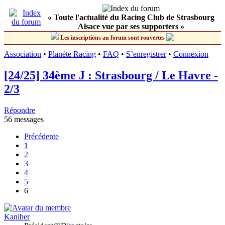
« Toute l'actualité du Racing Club de Strasbourg
Alsace vue par ses supporters »
Les inscriptions au forum sont rouvertes
Association
•
Planète Racing
•
FAQ
•
S’enregistrer
•
Connexion
[24/25] 34ème J : Strasbourg / Le Havre -
2/3
Répondre
56 messages
Précédente
1
2
3
4
5
6
Kaniber