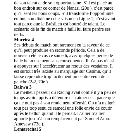
de son talent et de son opportunisme. S’il est placé au
bon endroit sur ce corner de Nanasi (20e ), c’est parce
qu’il sent les bons coups. S’il transforme l’opportunité
en but, son dixième cette saison en Ligue 1, c’est avant
tout parce que le Brésilien est bourré de talent. Le
scénario de la fin de match a failli lui faire perdre ses
nerfs.
Moreira 4
Ses débuts de match ont rarement eu la saveur de ce
qu’il peut produire en seconde période. Cela a de
nouveau été le cas ce samedi, avec quelques pertes de
balle heureusement sans conséquence. Il n’a pas réussi
à appuyer sur l’accélérateur au retour des vestiaires. Il
est surtout très laxiste au marquage sur Casimir, qu’il
laisse reprendre trop facilement un centre venu de la
gauche (2-2, 70e ).
Bakwa 3
Le meilleur passeur du Racing avait confié il y a peu de
temps avoir appris à défendre et à aimer cela parce que
ça ne nuit pas à son rendement offensif. On n’a malgré
tout pas trop senti ce samedi une folle envie de courir
après le ballon quand il le perdait. L’ailier n’a rien
apporté jusqu’à son remplacement par Samuel Amo-
Ameyaw (73e ). .
Lemarechal 5