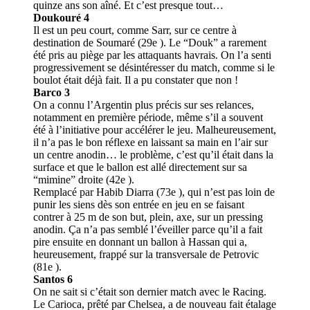
quinze ans son aîné. Et c’est presque tout…
Doukouré 4
Il est un peu court, comme Sarr, sur ce centre à
destination de Soumaré (29e ). Le “Douk” a rarement
été pris au piège par les attaquants havrais. On l’a senti
progressivement se désintéresser du match, comme si le
boulot était déjà fait. Il a pu constater que non !
Barco 3
On a connu l’Argentin plus précis sur ses relances,
notamment en première période, même s’il a souvent
été à l’initiative pour accélérer le jeu. Malheureusement,
il n’a pas le bon réflexe en laissant sa main en l’air sur
un centre anodin… le problème, c’est qu’il était dans la
surface et que le ballon est allé directement sur sa
“mimine” droite (42e ).
Remplacé par Habib Diarra (73e ), qui n’est pas loin de
punir les siens dès son entrée en jeu en se faisant
contrer à 25 m de son but, plein, axe, sur un pressing
anodin. Ça n’a pas semblé l’éveiller parce qu’il a fait
pire ensuite en donnant un ballon à Hassan qui a,
heureusement, frappé sur la transversale de Petrovic
(81e ).
Santos 6
On ne sait si c’était son dernier match avec le Racing.
Le Carioca, prêté par Chelsea, a de nouveau fait étalage