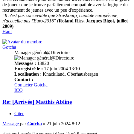
de joueur que je trouve parfaitement compatible avec la logique du
recrutement de jeunes avec un peu d'expérience.
"Il n'est pas concevable que Strasbourg, capitale européenne,
n'accueille pas l'Euro-2016"
(Roland Ries, Jacques Bigot, juillet
2009)
Haut
Gotcha
Manager général@Directoire
Messages :
13820
Enregistré le :
17 juin 2004 13:10
Localisation :
Knackiland, Oberhausbergen
Contact :
Contacter Gotcha
ICQ
Re: [Arrivée] Matthis Abline
Citer
Message
par
Gotcha
»
21 juin 2024 8:12
c'est vrai, après il a souvent déçu, là où il est passé.