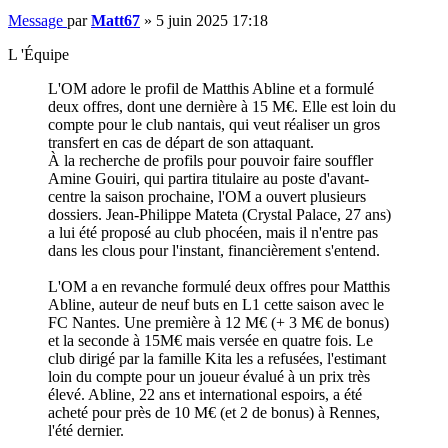
Message
par
Matt67
»
5 juin 2025 17:18
L 'Équipe
L'OM adore le profil de Matthis Abline et a formulé
deux offres, dont une dernière à 15 M€. Elle est loin du
compte pour le club nantais, qui veut réaliser un gros
transfert en cas de départ de son attaquant.
À la recherche de profils pour pouvoir faire souffler
Amine Gouiri, qui partira titulaire au poste d'avant-
centre la saison prochaine, l'OM a ouvert plusieurs
dossiers. Jean-Philippe Mateta (Crystal Palace, 27 ans)
a lui été proposé au club phocéen, mais il n'entre pas
dans les clous pour l'instant, financièrement s'entend.
L'OM a en revanche formulé deux offres pour Matthis
Abline, auteur de neuf buts en L1 cette saison avec le
FC Nantes. Une première à 12 M€ (+ 3 M€ de bonus)
et la seconde à 15M€ mais versée en quatre fois. Le
club dirigé par la famille Kita les a refusées, l'estimant
loin du compte pour un joueur évalué à un prix très
élevé. Abline, 22 ans et international espoirs, a été
acheté pour près de 10 M€ (et 2 de bonus) à Rennes,
l'été dernier.