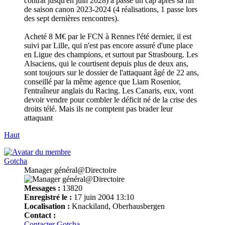
contrat jusqu'en juin 2028) a passé un cap après sa fin
de saison canon 2023-2024 (4 réalisations, 1 passe lors
des sept dernières rencontres).
Acheté 8 M€ par le FCN à Rennes l'été dernier, il est
suivi par Lille, qui n'est pas encore assuré d'une place
en Ligue des champions, et surtout par Strasbourg. Les
Alsaciens, qui le courtisent depuis plus de deux ans,
sont toujours sur le dossier de l'attaquant âgé de 22 ans,
conseillé par la même agence que Liam Rosenior,
l'entraîneur anglais du Racing. Les Canaris, eux, vont
devoir vendre pour combler le déficit né de la crise des
droits télé. Mais ils ne comptent pas brader leur
attaquant
Haut
Gotcha
Manager général@Directoire
Messages :
13820
Enregistré le :
17 juin 2004 13:10
Localisation :
Knackiland, Oberhausbergen
Contact :
Contacter Gotcha