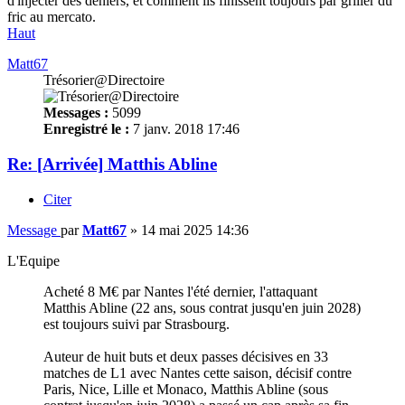
d'injecter des deniers, et comment ils finissent toujours par griller du
fric au mercato.
Haut
Matt67
Trésorier@Directoire
Messages :
5099
Enregistré le :
7 janv. 2018 17:46
Re: [Arrivée] Matthis Abline
Citer
Message
par
Matt67
»
14 mai 2025 14:36
L'Equipe
Acheté 8 M€ par Nantes l'été dernier, l'attaquant
Matthis Abline (22 ans, sous contrat jusqu'en juin 2028)
est toujours suivi par Strasbourg.
Auteur de huit buts et deux passes décisives en 33
matches de L1 avec Nantes cette saison, décisif contre
Paris, Nice, Lille et Monaco, Matthis Abline (sous