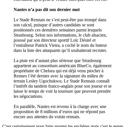
Nantes n’a pas dit son dernier mot
Le Stade Rennais ne s’est peut-être pas trompé dans
son calcul, puisque d’autres candidats se sont
positionnés ces dernières semaines parmi lesquels
Strasbourg. Selon nos informations, le club alsacien,
poussé par son directeur sportif Loïc Désiré et
l’entraîneur Patrick Vieira, a coché le nom du buteur
dans la liste des attaquants qu’il souhaiterait recruter.
La piste est d’autant plus sérieuse que Strasbourg
appartient au consortium américain BlueCo, également
propriétaire de Chelsea qui est déjà venu piocher à
Rennes l’été dernier avec la signature du milieu de
terrain Lesley Ugochukwu. Le Stade Rennais connaît
l’intérêt du tandem franco-anglais pour son joueur et se
laisse le temps de voir la tournure que peuvent prendre
les négociations.
En parallèle, Nantes est revenu à la charge avec une
proposition de 8 millions d’euros qui ne répond pas
encore aux attentes du voisin rennais.
C'est certainement pour faire monter les enchères mais c'est le genre