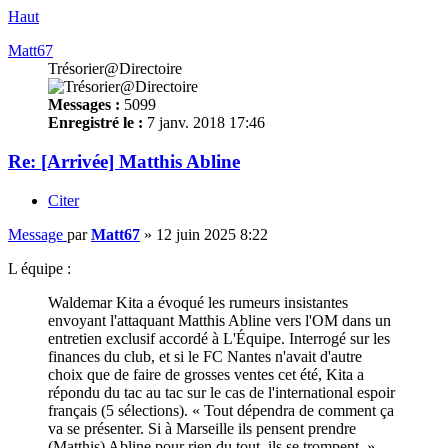
Haut
Matt67
Trésorier@Directoire
Messages :
5099
Enregistré le :
7 janv. 2018 17:46
Re: [Arrivée] Matthis Abline
Citer
Message
par
Matt67
»
12 juin 2025 8:22
L équipe :
Waldemar Kita a évoqué les rumeurs insistantes
envoyant l'attaquant Matthis Abline vers l'OM dans un
entretien exclusif accordé à L'Équipe. Interrogé sur les
finances du club, et si le FC Nantes n'avait d'autre
choix que de faire de grosses ventes cet été, Kita a
répondu du tac au tac sur le cas de l'international espoir
français (5 sélections). « Tout dépendra de comment ça
va se présenter. Si à Marseille ils pensent prendre
(Matthis) Abline pour rien du tout, ils se trompent. »