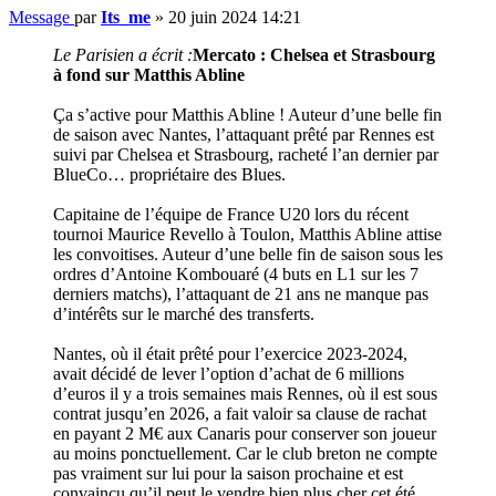
Message
par
Its_me
»
20 juin 2024 14:21
Le Parisien a écrit :
Mercato : Chelsea et Strasbourg
à fond sur Matthis Abline
Ça s’active pour Matthis Abline ! Auteur d’une belle fin
de saison avec Nantes, l’attaquant prêté par Rennes est
suivi par Chelsea et Strasbourg, racheté l’an dernier par
BlueCo… propriétaire des Blues.
Capitaine de l’équipe de France U20 lors du récent
tournoi Maurice Revello à Toulon, Matthis Abline attise
les convoitises. Auteur d’une belle fin de saison sous les
ordres d’Antoine Kombouaré (4 buts en L1 sur les 7
derniers matchs), l’attaquant de 21 ans ne manque pas
d’intérêts sur le marché des transferts.
Nantes, où il était prêté pour l’exercice 2023-2024,
avait décidé de lever l’option d’achat de 6 millions
d’euros il y a trois semaines mais Rennes, où il est sous
contrat jusqu’en 2026, a fait valoir sa clause de rachat
en payant 2 M€ aux Canaris pour conserver son joueur
au moins ponctuellement. Car le club breton ne compte
pas vraiment sur lui pour la saison prochaine et est
convaincu qu’il peut le vendre bien plus cher cet été.