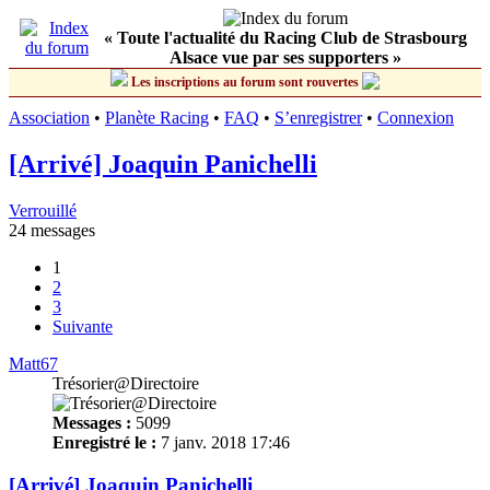
« Toute l'actualité du Racing Club de Strasbourg
Alsace vue par ses supporters »
Les inscriptions au forum sont rouvertes
Association
•
Planète Racing
•
FAQ
•
S’enregistrer
•
Connexion
[Arrivé] Joaquin Panichelli
Verrouillé
24 messages
1
2
3
Suivante
Matt67
Trésorier@Directoire
Messages :
5099
Enregistré le :
7 janv. 2018 17:46
[Arrivé] Joaquin Panichelli