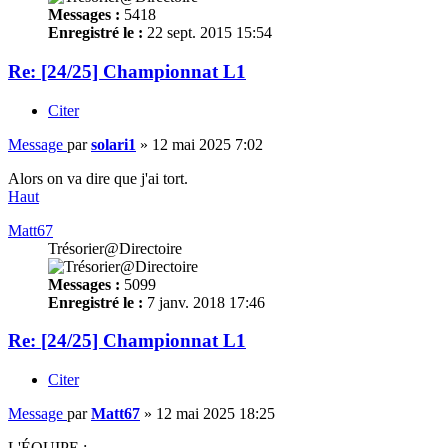
Messages :
5418
Enregistré le :
22 sept. 2015 15:54
Re: [24/25] Championnat L1
Citer
Message
par
solari1
»
12 mai 2025 7:02
Alors on va dire que j'ai tort.
Haut
Matt67
Trésorier@Directoire
Messages :
5099
Enregistré le :
7 janv. 2018 17:46
Re: [24/25] Championnat L1
Citer
Message
par
Matt67
»
12 mai 2025 18:25
L'ÉQUIPE :