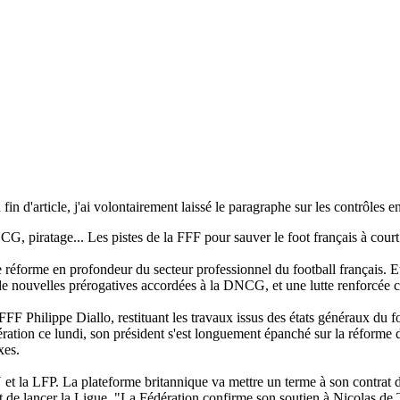
 fin d'article, j'ai volontairement laissé le paragraphe sur les contrôles 
, piratage... Les pistes de la FFF pour sauver le foot français à cour
 réforme en profondeur du secteur professionnel du football français. Et 
de nouvelles prérogatives accordées à la DNCG, et une lutte renforcée co
FF Philippe Diallo, restituant les travaux issus des états généraux du fo
dération ce lundi, son président s'est longuement épanché sur la réforme d
xes.
et la LFP. La plateforme britannique va mettre un terme à son contrat de 
it de lancer la Ligue. "La Fédération confirme son soutien à Nicolas d