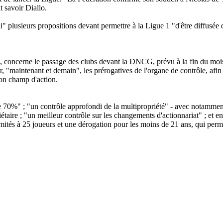
t savoir Diallo.
" plusieurs propositions devant permettre à la Ligue 1 "d'être diffusée 
 concerne le passage des clubs devant la DNCG, prévu à la fin du mois 
r, "maintenant et demain", les prérogatives de l'organe de contrôle, afi
son champ d'action.
70%" ; "un contrôle approfondi de la multipropriété" - avec notamment l
aire ; "un meilleur contrôle sur les changements d'actionnariat" ; et enfi
ités à 25 joueurs et une dérogation pour les moins de 21 ans, qui permet