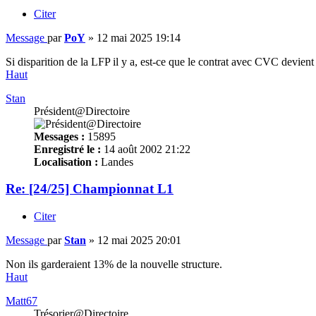
Citer
Message
par
PoY
»
12 mai 2025 19:14
Si disparition de la LFP il y a, est-ce que le contrat avec CVC devien
Haut
Stan
Président@Directoire
Messages :
15895
Enregistré le :
14 août 2002 21:22
Localisation :
Landes
Re: [24/25] Championnat L1
Citer
Message
par
Stan
»
12 mai 2025 20:01
Non ils garderaient 13% de la nouvelle structure.
Haut
Matt67
Trésorier@Directoire