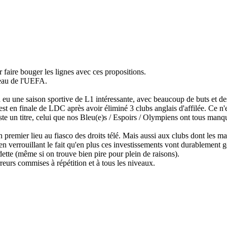
r faire bouger les lignes avec ces propositions.
veau de l'UEFA.
On a eu une saison sportive de L1 intéressante, avec beaucoup de buts et d
 en finale de LDC après avoir éliminé 3 clubs anglais d'affilée. Ce n'es
e un titre, celui que nos Bleu(e)s / Espoirs / Olympiens ont tous manqu
n premier lieu au fiasco des droits télé. Mais aussi aux clubs dont les mas
out en verrouillant le fait qu'en plus ces investissements vont durableme
ette (même si on trouve bien pire pour plein de raisons).
rreurs commises à répétition et à tous les niveaux.