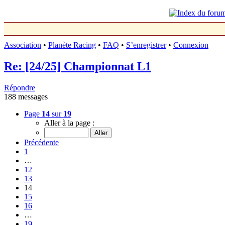
Association
•
Planète Racing
•
FAQ
•
S’enregistrer
•
Connexion
Re: [24/25] Championnat L1
Répondre
188 messages
Page
14
sur
19
Aller à la page :
Précédente
1
…
12
13
14
15
16
…
19