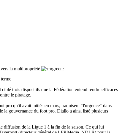
envers la multipropriété
t terme
ciblé trois dispositifs que la Fédération entend rendre efficaces
ntre le piratage.
ot pro qu'il avait initiés en mars, traduisent "l'urgence" dans
e la gouvernance du foot pro. Diallo a ainsi listé plusieurs
diffusion de la Ligue 1 à la fin de la saison. Ce qui lui
e Tavernost (directeur général de LFP Media, NDLR) pour la