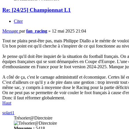
Re: [24/25] Championnat L1
Citer
Message
par
fan_racing
»
12 mai 2025 21:04
Tout ne plaira peut-être pas, mais Philippe Diallo a le mérite de vouloi
Un bon point est qu'il cherche à s'inspirer de ce qui fonctionne au ni
Je pense qu'il doit être inquiet de la situation du football français. 
équipes françaises qui se sont démarquées en Coupe d'Europe. L'une est
d'enthousiasme en France pour le foot version 2024-2025. Manque just
A côté de ça, c'est le carnage administratif et économique. Certes lié e
C'est d'ailleurs ce qu'il y a de pire dans une gestion : trop investir t
même sac, y compris à moyenne dose le Racing pour la partie déficit/d
On ne peut pas se permettre de voir couler le foot français à cause d'e
Donc il faut réformer globalement.
Haut
solari1
Trésorier@Directoire
Messages :
5418