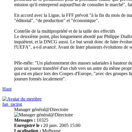
mission qu'il entreprend aujourd'hui de consulter le marché", fai
En accord avec la Ligue, la FFF prévoit "à la fin du mois de mai
"éditorial", "de production" et "économique".
Contrôle de la multipropriété et de la taille des effectifs
Le deuxième point, plus longuement abordé par Philippe Diallo,
inquiètent, et la DNCG aussi. Le but serait donc de faire évolue
l'UEFA", a-t-il avancé. Avant de lister plusieurs évolutions de 
Pêle-mêle: "Un plafonnement des masses salariales à hauteur de 
pour un joueur transféré d'un club vers un autre du même propriét
qui est en place lors des Coupes d'Europe, "avec des groupes lim
joueurs formés localement".
Haut
fan_racing
Manager général@Directoire
Messages :
10325
Enregistré le :
20 janv. 2005 15:00
Localisation :
Mulhouse