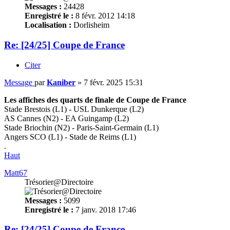
Messages :
24428
Enregistré le :
8 févr. 2012 14:18
Localisation :
Dorlisheim
Re: [24/25] Coupe de France
Citer
Message
par
Kaniber
»
7 févr. 2025 15:31
Les affiches des quarts de finale de Coupe de France
Stade Brestois (L1) - USL Dunkerque (L2)
AS Cannes (N2) - EA Guingamp (L2)
Stade Briochin (N2) - Paris-Saint-Germain (L1)
Angers SCO (L1) - Stade de Reims (L1)
.
Haut
Matt67
Trésorier@Directoire
Messages :
5099
Enregistré le :
7 janv. 2018 17:46
Re: [24/25] Coupe de France