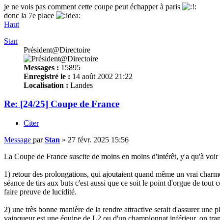
je ne vois pas comment cette coupe peut échapper à paris
donc la 7e place
Haut
Stan
Président@Directoire
Messages :
15895
Enregistré le :
14 août 2002 21:22
Localisation :
Landes
Re: [24/25] Coupe de France
Citer
Message
par
Stan
»
27 févr. 2025 15:56
La Coupe de France suscite de moins en moins d'intérêt, y'a qu'à voir c
1) retour des prolongations, qui ajoutaient quand même un vrai charme 
séance de tirs aux buts c'est aussi que ce soit le point d'orgue de tou
faire preuve de lucidité.
2) une très bonne manière de la rendre attractive serait d'assurer une p
vainqueur est une équipe de L2 ou d'un championnat inférieur, on trans