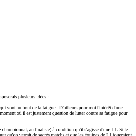
oposerais plusieurs idées :
 vont au bout de la fatigue.. D'ailleurs pour moi l'intérêt d'une
 moment où il est justement question de lutter contre sa fatigue pour
 championnat, au finaliste) à condition qu'il s'agisse d'une L1. Si le
rer qu'on verrait de sacrés matchs et que les équipes de L1 joueraient