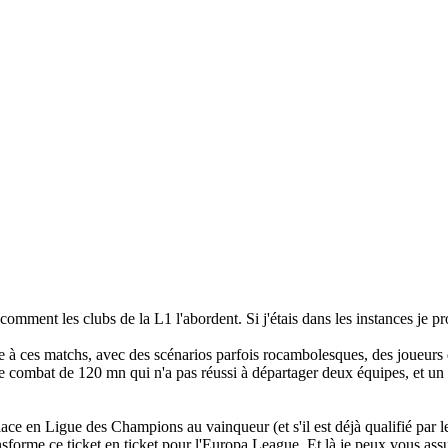
omment les clubs de la L1 l'abordent. Si j'étais dans les instances je pr
à ces matchs, avec des scénarios parfois rocambolesques, des joueurs qui
t ce combat de 120 mn qui n'a pas réussi à départager deux équipes, et un
lace en Ligue des Champions au vainqueur (et s'il est déjà qualifié par le
forme ce ticket en ticket pour l'Europa League. Et là je peux vous assu