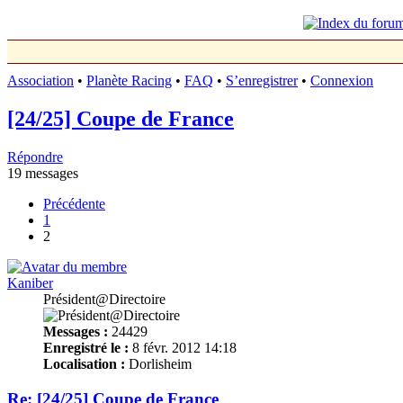
Association
•
Planète Racing
•
FAQ
•
S’enregistrer
•
Connexion
[24/25] Coupe de France
Répondre
19 messages
Précédente
1
2
Kaniber
Président@Directoire
Messages :
24429
Enregistré le :
8 févr. 2012 14:18
Localisation :
Dorlisheim
Re: [24/25] Coupe de France