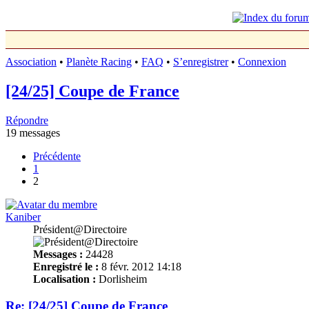
Association
•
Planète Racing
•
FAQ
•
S’enregistrer
•
Connexion
[24/25] Coupe de France
Répondre
19 messages
Précédente
1
2
Kaniber
Président@Directoire
Messages :
24428
Enregistré le :
8 févr. 2012 14:18
Localisation :
Dorlisheim
Re: [24/25] Coupe de France