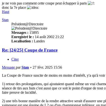
je ne vois pas comment cette coupe peut échapper à paris
donc la 7e place
Haut
Stan
Président@Directoire
Messages :
15895
Enregistré le :
14 août 2002 21:22
Localisation :
Landes
Re: [24/25] Coupe de France
Citer
Message
par
Stan
»
27 févr. 2025 15:56
La Coupe de France suscite de moins en moins d'intérêt, y'a qu'à voir c
1) retour des prolongations, qui ajoutaient quand même un vrai charme 
séance de tirs aux buts c'est aussi que ce soit le point d'orgue de tou
faire preuve de lucidité.
2) une très bonne manière de la rendre attractive serait d'assurer une p
vainqueur est une équipe de L2 ou d'un championnat inférieur, on trans