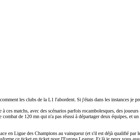
omment les clubs de la L1 l'abordent. Si j'étais dans les instances je pr
à ces matchs, avec des scénarios parfois rocambolesques, des joueurs qui
t ce combat de 120 mn qui n'a pas réussi à départager deux équipes, et un
lace en Ligue des Champions au vainqueur (et s'il est déjà qualifié par le
forme ce ticket en ticket pour l'Europa League. Et là je peux vous assu