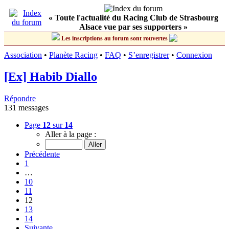
« Toute l'actualité du Racing Club de Strasbourg
Alsace vue par ses supporters »
Les inscriptions au forum sont rouvertes
Association
•
Planète Racing
•
FAQ
•
S’enregistrer
•
Connexion
[Ex] Habib Diallo
Répondre
131 messages
Page
12
sur
14
Aller à la page :
Précédente
1
…
10
11
12
13
14
Suivante