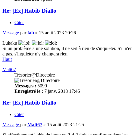
Re: [Ex] Habib Diallo
Citer
Message
par
fab
»
15 août 2023 20:26
Lukaku
Si un problème a une solution, il ne sert à rien de s'inquiéter. S'il n'en
a pas, s'inquiéter n'y changera rien
Haut
Matt67
Trésorier@Directoire
Messages :
5099
Enregistré le :
7 janv. 2018 17:46
Re: [Ex] Habib Diallo
Citer
Message
par
Matt67
»
15 août 2023 21:25
Si effectivement l'idée de jouer en 3-4-3 doit se confirmer dans les