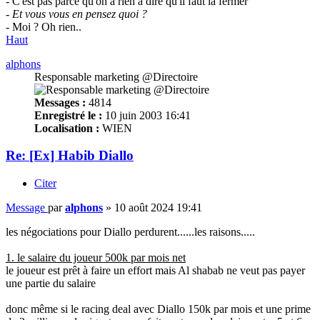
- C'est pas parce qu'on à rien à dire qu'il faut la fermer
- Et vous vous en pensez quoi ?
- Moi ? Oh rien..
Haut
alphons
Responsable marketing @Directoire
Messages :
4814
Enregistré le :
10 juin 2003 16:41
Localisation :
WIEN
Re: [Ex] Habib Diallo
Citer
Message
par
alphons
»
10 août 2024 19:41
les négociations pour Diallo perdurent......les raisons.....
1. le salaire du joueur 500k par mois net
le joueur est prêt à faire un effort mais Al shabab ne veut pas payer
une partie du salaire
donc même si le racing deal avec Diallo 150k par mois et une prime