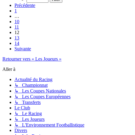
Précédente
1
…
10
11
12
13
14
Suivante
Retourner vers « Les Joueurs »
Aller à
Actualité du Racing
↳ Championnat
↳ Les Coupes Nationales
↳ Les Coupes Européennes
↳ Transferts
Le Club
↳ Le Racing
↳ Les Joueurs
↳ L'Environnement Footballistique
Divers