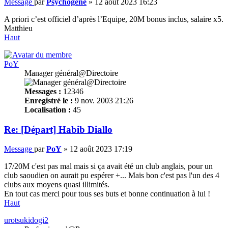
Message
par
Psychogene
»
12 août 2023 16:23
A priori c’est officiel d’après l’Equipe, 20M bonus inclus, salaire x5.
Matthieu
Haut
PoY
Manager général@Directoire
Messages :
12346
Enregistré le :
9 nov. 2003 21:26
Localisation :
45
Re: [Départ] Habib Diallo
Message
par
PoY
»
12 août 2023 17:19
17/20M c'est pas mal mais si ça avait été un club anglais, pour un
club saoudien on aurait pu espérer +... Mais bon c'est pas l'un des 4
clubs aux moyens quasi illimités.
En tout cas merci pour tous ses buts et bonne continuation à lui !
Haut
urotsukidogi2