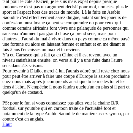
tant pour le côté alsacien, je le suis mais expat depuis presque
toujours ce n'est pas un argument décisif pour moi, non c'est plus le
sport et l'aspect hors des tracas du monde. Là la fuite en Arabie
Saoudite c'est effectivement assez dingue, autant sur les joueurs de
confession musulmane ça peut se comprendre ou pour ceux qui
comme certains africains font vivre une palanquée de personnes qui
sans eux n'auraient pas grand chose ça prend sens, mais pour
d'autres... J'aurai du mal à vivre dans un pays comme ça même payé
une fortune ou alors en laissant femme et enfant et en me disant tu
fais 2 ans t'encaisses un max et tu reviens.
Y'a eu Carrasco qui a fait ça en Chine et il est revenu avec un
niveau satisfaisant ensuite, on verra si il y a une fuite dans l'autre
sens dans 2-3 saisons.
Pour revenir à Diallo, merci à lui, j'aurais adoré qu'il reste chez nous
pour peut être arriver à faire une coupe d'Europe la saison prochaine
chez nous mais après je comprends aussi que tu te mettes toi et les
tiens à l'abri. N'empêche il nous faudra quelqu'un en plus si il part et
quelqu'un de costaud.
PS: pour le fun si vous connaissez pas allez voir la chaine B/R
football sur youtube qui en cartoon traite de l'actualité foot et
notamment de la hype Arabie Saoudite de manière assez sympa, par
contre c'est en anglais.
Haut