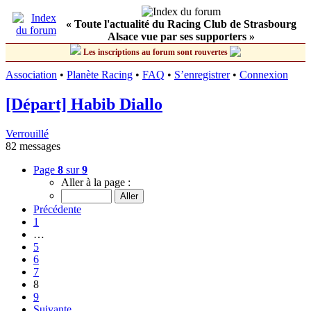
« Toute l'actualité du Racing Club de Strasbourg
Alsace vue par ses supporters »
Les inscriptions au forum sont rouvertes
Association
•
Planète Racing
•
FAQ
•
S’enregistrer
•
Connexion
[Départ] Habib Diallo
Verrouillé
82 messages
Page
8
sur
9
Aller à la page :
Précédente
1
…
5
6
7
8
9
Suivante