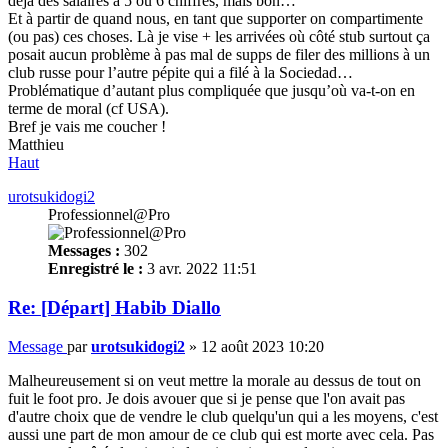
déjà des salaires à 5 ou 6 chiffres, mais bon…
Et à partir de quand nous, en tant que supporter on compartimente
(ou pas) ces choses. Là je vise + les arrivées où côté stub surtout ça
posait aucun problème à pas mal de supps de filer des millions à un
club russe pour l’autre pépite qui a filé à la Sociedad…
Problématique d’autant plus compliquée que jusqu’où va-t-on en
terme de moral (cf USA).
Bref je vais me coucher !
Matthieu
Haut
urotsukidogi2
Professionnel@Pro
Messages :
302
Enregistré le :
3 avr. 2022 11:51
Re: [Départ] Habib Diallo
Message
par
urotsukidogi2
»
12 août 2023 10:20
Malheureusement si on veut mettre la morale au dessus de tout on
fuit le foot pro. Je dois avouer que si je pense que l'on avait pas
d'autre choix que de vendre le club quelqu'un qui a les moyens, c'est
aussi une part de mon amour de ce club qui est morte avec cela. Pas