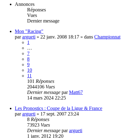
Annonces
Réponses
Vues
Dernier message
Mon "Racing"
par
argueti
»
22 janv. 2008 18:17
» dans
Championnat
1
…
7
8
9
10
11
101
Réponses
2044106
Vues
Dernier message
par
Matt67
14 mars 2024 22:25
Les Pronostics : Coupe de la Ligue & France
par
argueti
»
17 sept. 2007 23:24
8
Réponses
73923
Vues
Dernier message
par
argueti
1 janv. 2012 19:20