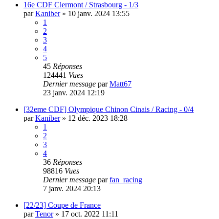
16e CDF Clermont / Strasbourg - 1/3
par
Kaniber
»
10 janv. 2024 13:55
1
2
3
4
5
45
Réponses
124441
Vues
Dernier message
par
Matt67
23 janv. 2024 12:19
[32eme CDF] Olympique Chinon Cinais / Racing - 0/4
par
Kaniber
»
12 déc. 2023 18:28
1
2
3
4
36
Réponses
98816
Vues
Dernier message
par
fan_racing
7 janv. 2024 20:13
[22/23] Coupe de France
par
Tenor
»
17 oct. 2022 11:11