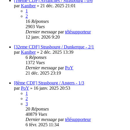
[16eme CDF] Avranches / Strasbourg - 0/6
par
Kaniber
»
21 déc. 2025 21:01
1
2
16
Réponses
2903
Vues
Dernier message
par
télésupporteur
12 janv. 2026 9:20
[32eme CDF] Strasbourg / Dunkerque - 2/1
par
Kaniber
»
2 déc. 2025 13:39
6
Réponses
1372
Vues
Dernier message
par
PoY
21 déc. 2025 23:19
[8ème CDF] Strasbourg / Angers - 1/3
par
PoY
»
16 janv. 2025 20:53
1
2
3
20
Réponses
40879
Vues
Dernier message
par
télésupporteur
6 févr. 2025 11:34