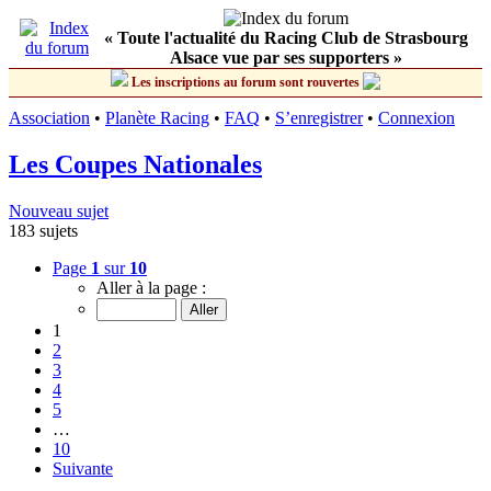
« Toute l'actualité du Racing Club de Strasbourg
Alsace vue par ses supporters »
Les inscriptions au forum sont rouvertes
Association
•
Planète Racing
•
FAQ
•
S’enregistrer
•
Connexion
Les Coupes Nationales
Nouveau sujet
183 sujets
Page
1
sur
10
Aller à la page :
1
2
3
4
5
…
10
Suivante