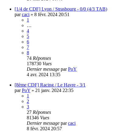
[1/4 de CDF] Lyon / Strasbourg - 0/0 (4/3 TAB)
par
caci
»
8 févr. 2024 20:51
1
…
4
5
6
7
8
74
Réponses
178730
Vues
Dernier message
par
PoY
4 avr. 2024 13:35
[8ème CDF] Racing / Le Havre - 3/1
par
PoY
»
21 janv. 2024 22:35
1
2
3
27
Réponses
81346
Vues
Dernier message
par
caci
8 févr. 2024 20:57