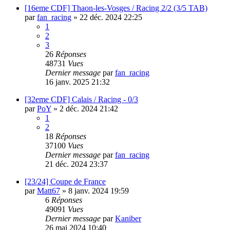
[16eme CDF] Thaon-les-Vosges / Racing 2/2 (3/5 TAB)
par
fan_racing
»
22 déc. 2024 22:25
1
2
3
26
Réponses
48731
Vues
Dernier message
par
fan_racing
16 janv. 2025 21:32
[32eme CDF] Calais / Racing - 0/3
par
PoY
»
2 déc. 2024 21:42
1
2
18
Réponses
37100
Vues
Dernier message
par
fan_racing
21 déc. 2024 23:37
[23/24] Coupe de France
par
Matt67
»
8 janv. 2024 19:59
6
Réponses
49091
Vues
Dernier message
par
Kaniber
26 mai 2024 10:40