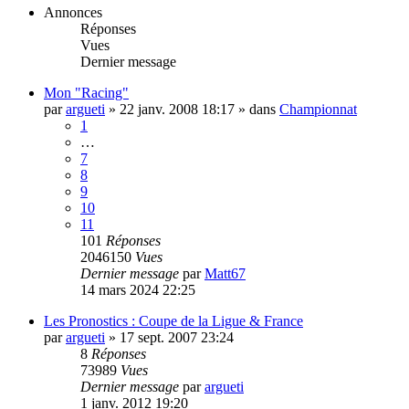
Annonces
Réponses
Vues
Dernier message
Mon "Racing"
par
argueti
»
22 janv. 2008 18:17
» dans
Championnat
1
…
7
8
9
10
11
101
Réponses
2046150
Vues
Dernier message
par
Matt67
14 mars 2024 22:25
Les Pronostics : Coupe de la Ligue & France
par
argueti
»
17 sept. 2007 23:24
8
Réponses
73989
Vues
Dernier message
par
argueti
1 janv. 2012 19:20