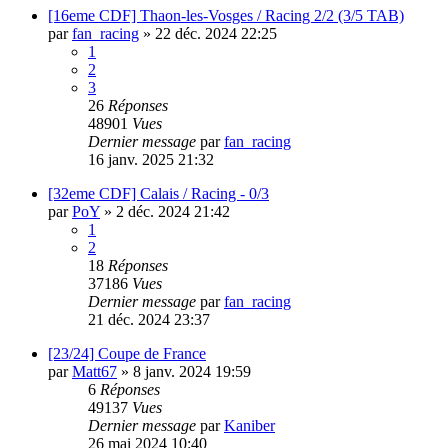
[16eme CDF] Thaon-les-Vosges / Racing 2/2 (3/5 TAB)
par
fan_racing
»
22 déc. 2024 22:25
1
2
3
26
Réponses
48901
Vues
Dernier message
par
fan_racing
16 janv. 2025 21:32
[32eme CDF] Calais / Racing - 0/3
par
PoY
»
2 déc. 2024 21:42
1
2
18
Réponses
37186
Vues
Dernier message
par
fan_racing
21 déc. 2024 23:37
[23/24] Coupe de France
par
Matt67
»
8 janv. 2024 19:59
6
Réponses
49137
Vues
Dernier message
par
Kaniber
26 mai 2024 10:40