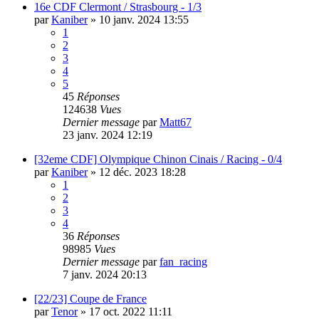
16e CDF Clermont / Strasbourg - 1/3
par
Kaniber
»
10 janv. 2024 13:55
1
2
3
4
5
45
Réponses
124638
Vues
Dernier message
par
Matt67
23 janv. 2024 12:19
[32eme CDF] Olympique Chinon Cinais / Racing - 0/4
par
Kaniber
»
12 déc. 2023 18:28
1
2
3
4
36
Réponses
98985
Vues
Dernier message
par
fan_racing
7 janv. 2024 20:13
[22/23] Coupe de France
par
Tenor
»
17 oct. 2022 11:11