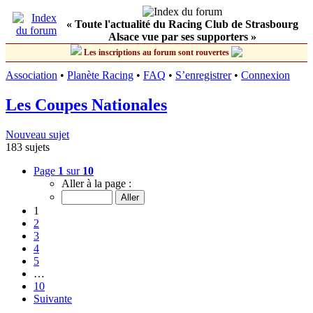
« Toute l'actualité du Racing Club de Strasbourg
Alsace vue par ses supporters »
Les inscriptions au forum sont rouvertes
Association
•
Planète Racing
•
FAQ
•
S’enregistrer
•
Connexion
Les Coupes Nationales
Nouveau sujet
183 sujets
Page
1
sur
10
Aller à la page :
1
2
3
4
5
…
10
Suivante