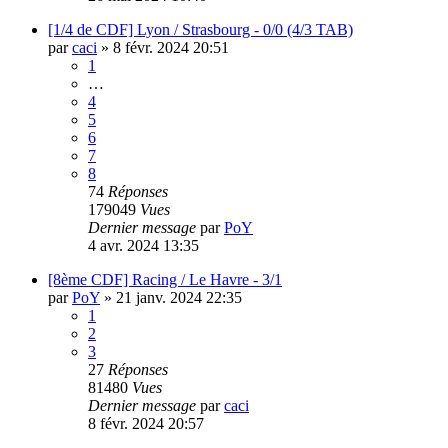
[1/4 de CDF] Lyon / Strasbourg - 0/0 (4/3 TAB)
par
caci
»
8 févr. 2024 20:51
1
…
4
5
6
7
8
74
Réponses
179049
Vues
Dernier message
par
PoY
4 avr. 2024 13:35
[8ème CDF] Racing / Le Havre - 3/1
par
PoY
»
21 janv. 2024 22:35
1
2
3
27
Réponses
81480
Vues
Dernier message
par
caci
8 févr. 2024 20:57