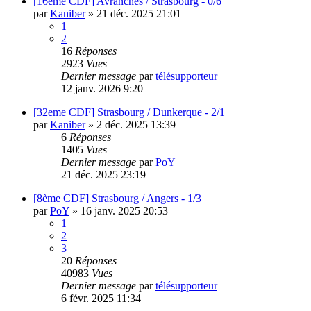
[16eme CDF] Avranches / Strasbourg - 0/6
par
Kaniber
»
21 déc. 2025 21:01
1
2
16
Réponses
2923
Vues
Dernier message
par
télésupporteur
12 janv. 2026 9:20
[32eme CDF] Strasbourg / Dunkerque - 2/1
par
Kaniber
»
2 déc. 2025 13:39
6
Réponses
1405
Vues
Dernier message
par
PoY
21 déc. 2025 23:19
[8ème CDF] Strasbourg / Angers - 1/3
par
PoY
»
16 janv. 2025 20:53
1
2
3
20
Réponses
40983
Vues
Dernier message
par
télésupporteur
6 févr. 2025 11:34