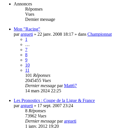
Annonces
Réponses
Vues
Dernier message
Mon "Racing"
par
argueti
»
22 janv. 2008 18:17
» dans
Championnat
1
…
7
8
9
10
11
101
Réponses
2045455
Vues
Dernier message
par
Matt67
14 mars 2024 22:25
Les Pronostics : Coupe de la Ligue & France
par
argueti
»
17 sept. 2007 23:24
8
Réponses
73962
Vues
Dernier message
par
argueti
1 janv. 2012 19:20