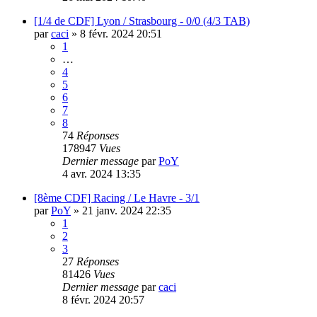
[1/4 de CDF] Lyon / Strasbourg - 0/0 (4/3 TAB)
par
caci
»
8 févr. 2024 20:51
1
…
4
5
6
7
8
74
Réponses
178947
Vues
Dernier message
par
PoY
4 avr. 2024 13:35
[8ème CDF] Racing / Le Havre - 3/1
par
PoY
»
21 janv. 2024 22:35
1
2
3
27
Réponses
81426
Vues
Dernier message
par
caci
8 févr. 2024 20:57