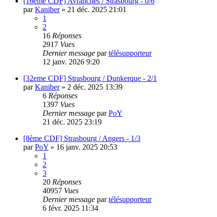
[16eme CDF] Avranches / Strasbourg - 0/6
par
Kaniber
»
21 déc. 2025 21:01
1
2
16
Réponses
2917
Vues
Dernier message
par
télésupporteur
12 janv. 2026 9:20
[32eme CDF] Strasbourg / Dunkerque - 2/1
par
Kaniber
»
2 déc. 2025 13:39
6
Réponses
1397
Vues
Dernier message
par
PoY
21 déc. 2025 23:19
[8ème CDF] Strasbourg / Angers - 1/3
par
PoY
»
16 janv. 2025 20:53
1
2
3
20
Réponses
40957
Vues
Dernier message
par
télésupporteur
6 févr. 2025 11:34