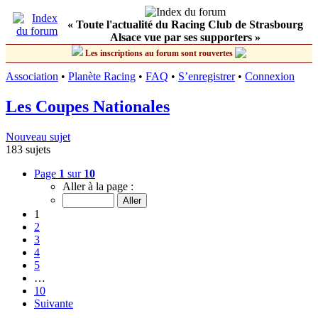
« Toute l'actualité du Racing Club de Strasbourg
Alsace vue par ses supporters »
Les inscriptions au forum sont rouvertes
Association
•
Planète Racing
•
FAQ
•
S’enregistrer
•
Connexion
Les Coupes Nationales
Nouveau sujet
183 sujets
Page
1
sur
10
Aller à la page :
1
2
3
4
5
…
10
Suivante