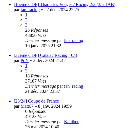
[16eme CDF] Thaon-les-Vosges / Racing 2/2 (3/5 TAB)
par
fan_racing
»
22 déc. 2024 22:25
1
2
3
26
Réponses
48850
Vues
Dernier message
par
fan_racing
16 janv. 2025 21:32
[32eme CDF] Calais / Racing - 0/3
par
PoY
»
2 déc. 2024 21:42
1
2
18
Réponses
37167
Vues
Dernier message
par
fan_racing
21 déc. 2024 23:37
[23/24] Coupe de France
par
Matt67
»
8 janv. 2024 19:59
6
Réponses
49123
Vues
Dernier message
par
Kaniber
26 mai 2024 10:40