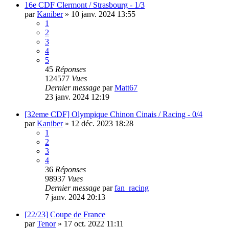
16e CDF Clermont / Strasbourg - 1/3
par
Kaniber
»
10 janv. 2024 13:55
1
2
3
4
5
45
Réponses
124577
Vues
Dernier message
par
Matt67
23 janv. 2024 12:19
[32eme CDF] Olympique Chinon Cinais / Racing - 0/4
par
Kaniber
»
12 déc. 2023 18:28
1
2
3
4
36
Réponses
98937
Vues
Dernier message
par
fan_racing
7 janv. 2024 20:13
[22/23] Coupe de France
par
Tenor
»
17 oct. 2022 11:11