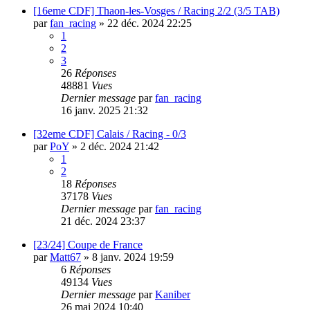
[16eme CDF] Thaon-les-Vosges / Racing 2/2 (3/5 TAB)
par
fan_racing
»
22 déc. 2024 22:25
1
2
3
26
Réponses
48881
Vues
Dernier message
par
fan_racing
16 janv. 2025 21:32
[32eme CDF] Calais / Racing - 0/3
par
PoY
»
2 déc. 2024 21:42
1
2
18
Réponses
37178
Vues
Dernier message
par
fan_racing
21 déc. 2024 23:37
[23/24] Coupe de France
par
Matt67
»
8 janv. 2024 19:59
6
Réponses
49134
Vues
Dernier message
par
Kaniber
26 mai 2024 10:40