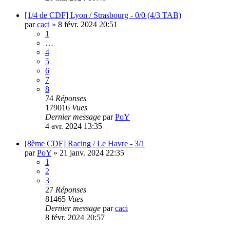
[1/4 de CDF] Lyon / Strasbourg - 0/0 (4/3 TAB)
par
caci
»
8 févr. 2024 20:51
1
…
4
5
6
7
8
74
Réponses
179016
Vues
Dernier message
par
PoY
4 avr. 2024 13:35
[8ème CDF] Racing / Le Havre - 3/1
par
PoY
»
21 janv. 2024 22:35
1
2
3
27
Réponses
81465
Vues
Dernier message
par
caci
8 févr. 2024 20:57