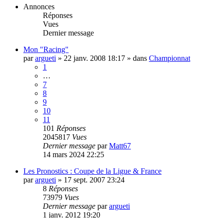
Annonces
Réponses
Vues
Dernier message
Mon "Racing"
par
argueti
»
22 janv. 2008 18:17
» dans
Championnat
1
…
7
8
9
10
11
101
Réponses
2045817
Vues
Dernier message
par
Matt67
14 mars 2024 22:25
Les Pronostics : Coupe de la Ligue & France
par
argueti
»
17 sept. 2007 23:24
8
Réponses
73979
Vues
Dernier message
par
argueti
1 janv. 2012 19:20