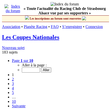
« Toute l'actualité du Racing Club de Strasbourg
Alsace vue par ses supporters »
Les inscriptions au forum sont rouvertes
Association
•
Planète Racing
•
FAQ
•
S’enregistrer
•
Connexion
Les Coupes Nationales
Nouveau sujet
183 sujets
Page
1
sur
10
Aller à la page :
1
2
3
4
5
…
10
Suivante