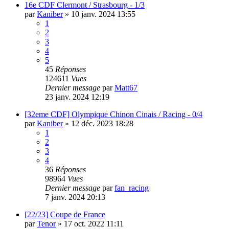
16e CDF Clermont / Strasbourg - 1/3
par
Kaniber
»
10 janv. 2024 13:55
1
2
3
4
5
45
Réponses
124611
Vues
Dernier message
par
Matt67
23 janv. 2024 12:19
[32eme CDF] Olympique Chinon Cinais / Racing - 0/4
par
Kaniber
»
12 déc. 2023 18:28
1
2
3
4
36
Réponses
98964
Vues
Dernier message
par
fan_racing
7 janv. 2024 20:13
[22/23] Coupe de France
par
Tenor
»
17 oct. 2022 11:11