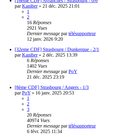
[16eme CDF] Avranches / Strasbourg - 0/6
par
Kaniber
»
21 déc. 2025 21:01
1
2
16
Réponses
2921
Vues
Dernier message
par
télésupporteur
12 janv. 2026 9:20
[32eme CDF] Strasbourg / Dunkerque - 2/1
par
Kaniber
»
2 déc. 2025 13:39
6
Réponses
1402
Vues
Dernier message
par
PoY
21 déc. 2025 23:19
[8ème CDF] Strasbourg / Angers - 1/3
par
PoY
»
16 janv. 2025 20:53
1
2
3
20
Réponses
40974
Vues
Dernier message
par
télésupporteur
6 févr. 2025 11:34