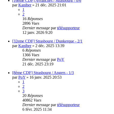
[16eme CDF] Avranches / Strasbourg - 0/6
par
Kaniber
»
21 déc. 2025 21:01
1
2
16
Réponses
2896
Vues
Dernier message
par
télésupporteur
12 janv. 2026 9:20
[32eme CDF] Strasbourg / Dunkerque - 2/1
par
Kaniber
»
2 déc. 2025 13:39
6
Réponses
1366
Vues
Dernier message
par
PoY
21 déc. 2025 23:19
[8ème CDF] Strasbourg / Angers - 1/3
par
PoY
»
16 janv. 2025 20:53
1
2
3
20
Réponses
40862
Vues
Dernier message
par
télésupporteur
6 févr. 2025 11:34