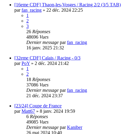
[16eme CDF] Thaon-les-Vosges / Racing 2/2 (3/5 TAB)
par
fan_racing
»
22 déc. 2024 22:25
1
2
3
26
Réponses
48696
Vues
Dernier message
par
fan_racing
16 janv. 2025 21:32
[32eme CDF] Calais / Racing - 0/3
par
PoY
»
2 déc. 2024 21:42
1
2
18
Réponses
37086
Vues
Dernier message
par
fan_racing
21 déc. 2024 23:37
[23/24] Coupe de France
par
Matt67
»
8 janv. 2024 19:59
6
Réponses
49085
Vues
Dernier message
par
Kaniber
26 mai 2024 10:40