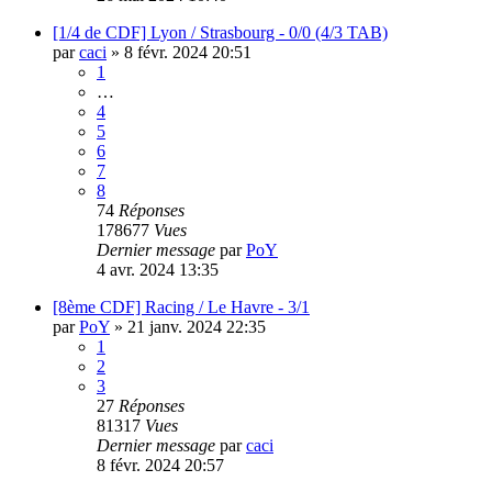
[1/4 de CDF] Lyon / Strasbourg - 0/0 (4/3 TAB)
par
caci
»
8 févr. 2024 20:51
1
…
4
5
6
7
8
74
Réponses
178677
Vues
Dernier message
par
PoY
4 avr. 2024 13:35
[8ème CDF] Racing / Le Havre - 3/1
par
PoY
»
21 janv. 2024 22:35
1
2
3
27
Réponses
81317
Vues
Dernier message
par
caci
8 févr. 2024 20:57