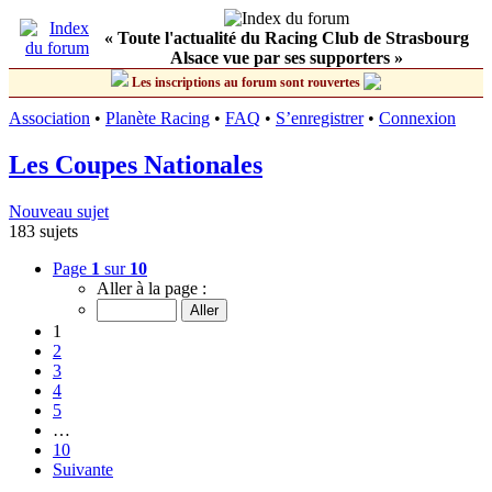
« Toute l'actualité du Racing Club de Strasbourg
Alsace vue par ses supporters »
Les inscriptions au forum sont rouvertes
Association
•
Planète Racing
•
FAQ
•
S’enregistrer
•
Connexion
Les Coupes Nationales
Nouveau sujet
183 sujets
Page
1
sur
10
Aller à la page :
1
2
3
4
5
…
10
Suivante