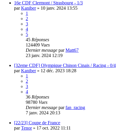
16e CDF Clermont / Strasbourg - 1/3
par
Kaniber
»
10 janv. 2024 13:55
1
2
3
4
5
45
Réponses
124409
Vues
Dernier message
par
Matt67
23 janv. 2024 12:19
[32eme CDF] Olympique Chinon Cinais / Racing - 0/4
par
Kaniber
»
12 déc. 2023 18:28
1
2
3
4
36
Réponses
98780
Vues
Dernier message
par
fan_racing
7 janv. 2024 20:13
[22/23] Coupe de France
par
Tenor
»
17 oct. 2022 11:11