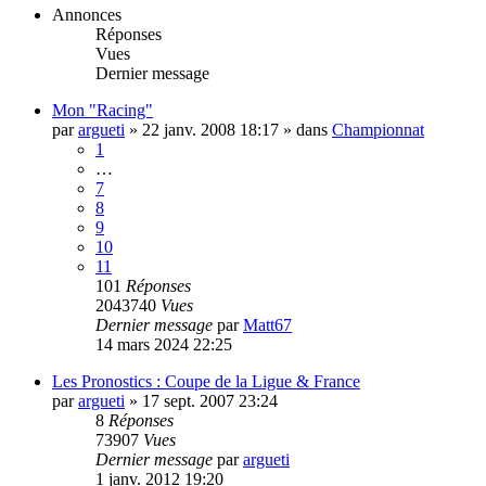
Annonces
Réponses
Vues
Dernier message
Mon "Racing"
par
argueti
»
22 janv. 2008 18:17
» dans
Championnat
1
…
7
8
9
10
11
101
Réponses
2043740
Vues
Dernier message
par
Matt67
14 mars 2024 22:25
Les Pronostics : Coupe de la Ligue & France
par
argueti
»
17 sept. 2007 23:24
8
Réponses
73907
Vues
Dernier message
par
argueti
1 janv. 2012 19:20