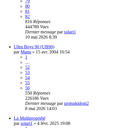
79
80
81
82
816
Réponses
444789
Vues
Dernier message
par
solari1
10 mai 2026 8:39
Ultra Boys 90 (UB90)
par
Manu
»
15 avr. 2004 16:54
1
…
52
53
54
55
56
550
Réponses
226186
Vues
Dernier message
par
urotsukidogi2
8 mai 2026 14:03
La Multipropriété
par
solari1
»
4 févr. 2025 19:08