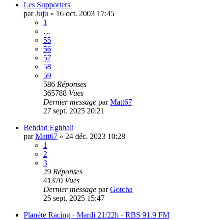
Les Supporters
par
Juju
»
16 oct. 2003 17:45
1
…
55
56
57
58
59
586
Réponses
365788
Vues
Dernier message
par
Matt67
27 sept. 2025 20:21
Behdad Eghbali
par
Matt67
»
24 déc. 2023 10:28
1
2
3
29
Réponses
41370
Vues
Dernier message
par
Gotcha
25 sept. 2025 15:47
Planète Racing - Mardi 21/22h - RBS 91.9 FM