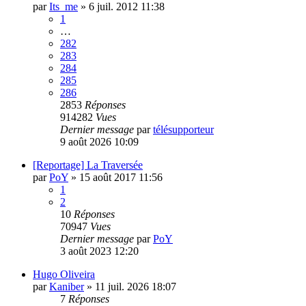
par
Its_me
»
6 juil. 2012 11:38
1
…
282
283
284
285
286
2853
Réponses
914282
Vues
Dernier message
par
télésupporteur
9 août 2026 10:09
[Reportage] La Traversée
par
PoY
»
15 août 2017 11:56
1
2
10
Réponses
70947
Vues
Dernier message
par
PoY
3 août 2023 12:20
Hugo Oliveira
par
Kaniber
»
11 juil. 2026 18:07
7
Réponses