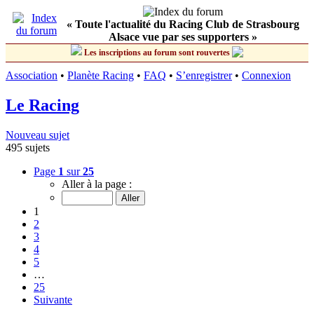
« Toute l'actualité du Racing Club de Strasbourg
Alsace vue par ses supporters »
Les inscriptions au forum sont rouvertes
Association
•
Planète Racing
•
FAQ
•
S’enregistrer
•
Connexion
Le Racing
Nouveau sujet
495 sujets
Page
1
sur
25
Aller à la page :
1
2
3
4
5
…
25
Suivante