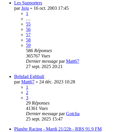
Les Supporters
par
Juju
»
16 oct. 2003 17:45
1
…
55
56
57
58
59
586
Réponses
365767
Vues
Dernier message
par
Matt67
27 sept. 2025 20:21
Behdad Eghbali
par
Matt67
»
24 déc. 2023 10:28
1
2
3
29
Réponses
41361
Vues
Dernier message
par
Gotcha
25 sept. 2025 15:47
Planète Racing - Mardi 21/22h - RBS 91.9 FM