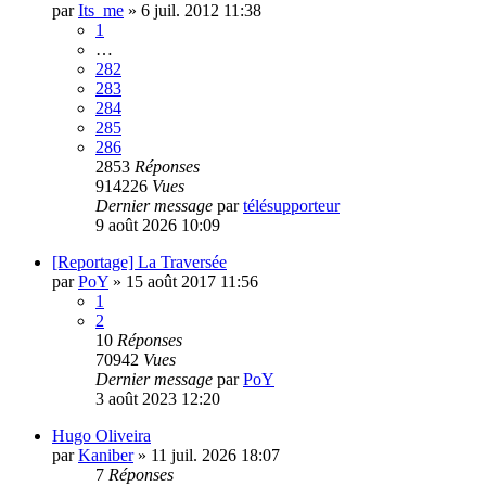
par
Its_me
»
6 juil. 2012 11:38
1
…
282
283
284
285
286
2853
Réponses
914226
Vues
Dernier message
par
télésupporteur
9 août 2026 10:09
[Reportage] La Traversée
par
PoY
»
15 août 2017 11:56
1
2
10
Réponses
70942
Vues
Dernier message
par
PoY
3 août 2023 12:20
Hugo Oliveira
par
Kaniber
»
11 juil. 2026 18:07
7
Réponses