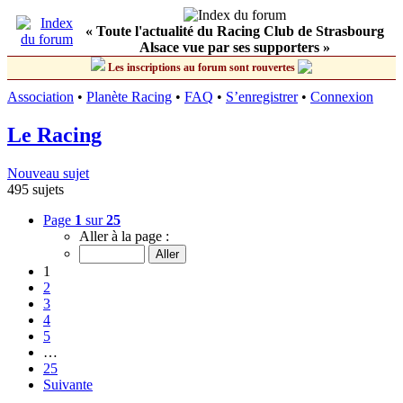
« Toute l'actualité du Racing Club de Strasbourg
Alsace vue par ses supporters »
Les inscriptions au forum sont rouvertes
Association
•
Planète Racing
•
FAQ
•
S’enregistrer
•
Connexion
Le Racing
Nouveau sujet
495 sujets
Page
1
sur
25
Aller à la page :
1
2
3
4
5
…
25
Suivante