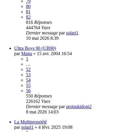
79
80
81
82
816
Réponses
444764
Vues
Dernier message
par
solari1
10 mai 2026 8:39
Ultra Boys 90 (UB90)
par
Manu
»
15 avr. 2004 16:54
1
…
52
53
54
55
56
550
Réponses
226162
Vues
Dernier message
par
urotsukidogi2
8 mai 2026 14:03
La Multipropriété
par
solari1
»
4 févr. 2025 19:08