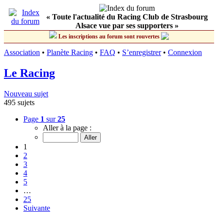
« Toute l'actualité du Racing Club de Strasbourg
Alsace vue par ses supporters »
Les inscriptions au forum sont rouvertes
Association
•
Planète Racing
•
FAQ
•
S’enregistrer
•
Connexion
Le Racing
Nouveau sujet
495 sujets
Page
1
sur
25
Aller à la page :
1
2
3
4
5
…
25
Suivante