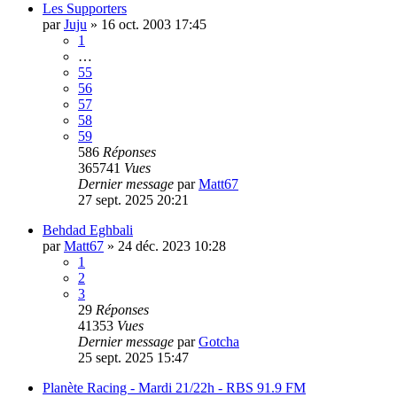
Les Supporters
par
Juju
»
16 oct. 2003 17:45
1
…
55
56
57
58
59
586
Réponses
365741
Vues
Dernier message
par
Matt67
27 sept. 2025 20:21
Behdad Eghbali
par
Matt67
»
24 déc. 2023 10:28
1
2
3
29
Réponses
41353
Vues
Dernier message
par
Gotcha
25 sept. 2025 15:47
Planète Racing - Mardi 21/22h - RBS 91.9 FM