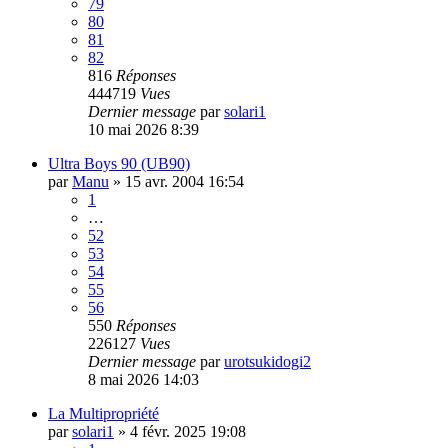
79
80
81
82
816
Réponses
444719
Vues
Dernier message
par
solari1
10 mai 2026 8:39
Ultra Boys 90 (UB90)
par
Manu
»
15 avr. 2004 16:54
1
…
52
53
54
55
56
550
Réponses
226127
Vues
Dernier message
par
urotsukidogi2
8 mai 2026 14:03
La Multipropriété
par
solari1
»
4 févr. 2025 19:08