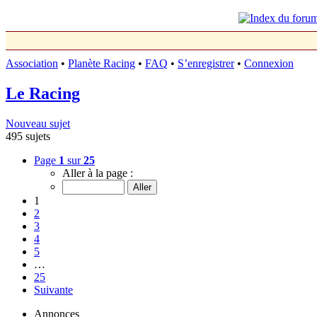
Association
•
Planète Racing
•
FAQ
•
S’enregistrer
•
Connexion
Le Racing
Nouveau sujet
495 sujets
Page
1
sur
25
Aller à la page :
1
2
3
4
5
…
25
Suivante
Annonces