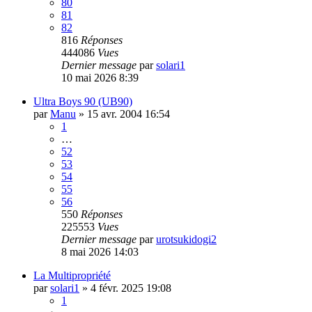
80
81
82
816
Réponses
444086
Vues
Dernier message
par
solari1
10 mai 2026 8:39
Ultra Boys 90 (UB90)
par
Manu
»
15 avr. 2004 16:54
1
…
52
53
54
55
56
550
Réponses
225553
Vues
Dernier message
par
urotsukidogi2
8 mai 2026 14:03
La Multipropriété
par
solari1
»
4 févr. 2025 19:08
1