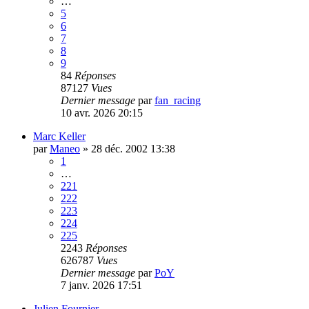
…
5
6
7
8
9
84
Réponses
87127
Vues
Dernier message
par
fan_racing
10 avr. 2026 20:15
Marc Keller
par
Maneo
»
28 déc. 2002 13:38
1
…
221
222
223
224
225
2243
Réponses
626787
Vues
Dernier message
par
PoY
7 janv. 2026 17:51
Julien Fournier