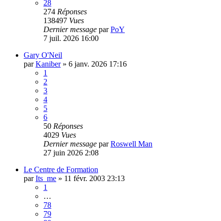
28
274
Réponses
138497
Vues
Dernier message
par
PoY
7 juil. 2026 16:00
Gary O'Neil
par
Kaniber
»
6 janv. 2026 17:16
1
2
3
4
5
6
50
Réponses
4029
Vues
Dernier message
par
Roswell Man
27 juin 2026 2:08
Le Centre de Formation
par
Its_me
»
11 févr. 2003 23:13
1
…
78
79