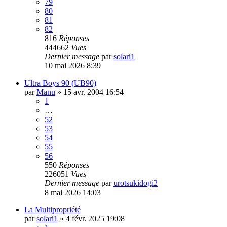
79
80
81
82
816
Réponses
444662
Vues
Dernier message
par
solari1
10 mai 2026 8:39
Ultra Boys 90 (UB90)
par
Manu
»
15 avr. 2004 16:54
1
…
52
53
54
55
56
550
Réponses
226051
Vues
Dernier message
par
urotsukidogi2
8 mai 2026 14:03
La Multipropriété
par
solari1
»
4 févr. 2025 19:08