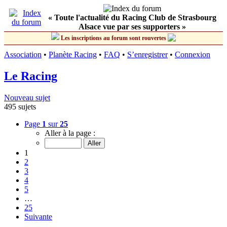
« Toute l'actualité du Racing Club de Strasbourg
Alsace vue par ses supporters »
Les inscriptions au forum sont rouvertes
Association
•
Planète Racing
•
FAQ
•
S’enregistrer
•
Connexion
Le Racing
Nouveau sujet
495 sujets
Page
1
sur
25
Aller à la page :
1
2
3
4
5
…
25
Suivante