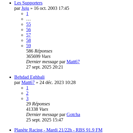
Les Supporters
par
Juju
»
16 oct. 2003 17:45
1
…
55
56
57
58
59
586
Réponses
365699
Vues
Dernier message
par
Matt67
27 sept. 2025 20:21
Behdad Eghbali
par
Matt67
»
24 déc. 2023 10:28
1
2
3
29
Réponses
41338
Vues
Dernier message
par
Gotcha
25 sept. 2025 15:47
Planète Racing - Mardi 21/22h - RBS 91.9 FM