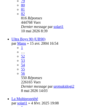
79
80
81
82
816
Réponses
444768
Vues
Dernier message
par
solari1
10 mai 2026 8:39
Ultra Boys 90 (UB90)
par
Manu
»
15 avr. 2004 16:54
1
…
52
53
54
55
56
550
Réponses
226165
Vues
Dernier message
par
urotsukidogi2
8 mai 2026 14:03
La Multipropriété
par
solari1
»
4 févr. 2025 19:08