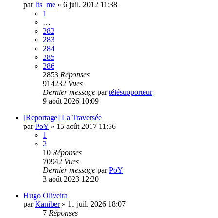
par
Its_me
»
6 juil. 2012 11:38
1
…
282
283
284
285
286
2853
Réponses
914232
Vues
Dernier message
par
télésupporteur
9 août 2026 10:09
[Reportage] La Traversée
par
PoY
»
15 août 2017 11:56
1
2
10
Réponses
70942
Vues
Dernier message
par
PoY
3 août 2023 12:20
Hugo Oliveira
par
Kaniber
»
11 juil. 2026 18:07
7
Réponses