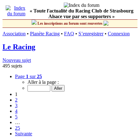
« Toute l'actualité du Racing Club de Strasbourg
Alsace vue par ses supporters »
Les inscriptions au forum sont rouvertes
Association
•
Planète Racing
•
FAQ
•
S’enregistrer
•
Connexion
Le Racing
Nouveau sujet
495 sujets
Page
1
sur
25
Aller à la page :
1
2
3
4
5
…
25
Suivante