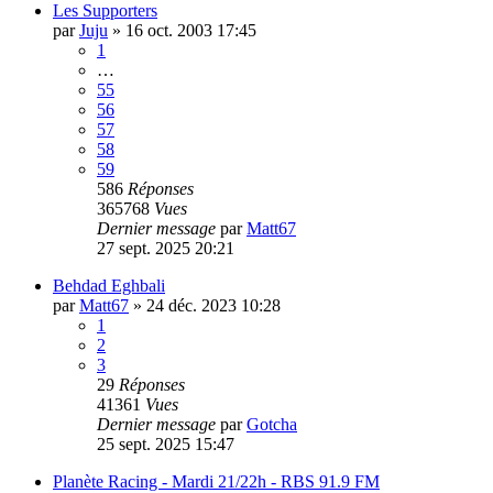
Les Supporters
par
Juju
»
16 oct. 2003 17:45
1
…
55
56
57
58
59
586
Réponses
365768
Vues
Dernier message
par
Matt67
27 sept. 2025 20:21
Behdad Eghbali
par
Matt67
»
24 déc. 2023 10:28
1
2
3
29
Réponses
41361
Vues
Dernier message
par
Gotcha
25 sept. 2025 15:47
Planète Racing - Mardi 21/22h - RBS 91.9 FM