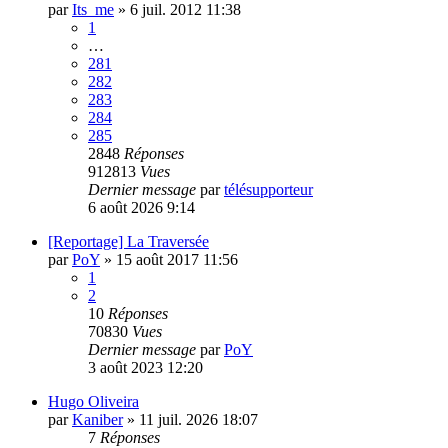
par
Its_me
»
6 juil. 2012 11:38
1
…
281
282
283
284
285
2848
Réponses
912813
Vues
Dernier message
par
télésupporteur
6 août 2026 9:14
[Reportage] La Traversée
par
PoY
»
15 août 2017 11:56
1
2
10
Réponses
70830
Vues
Dernier message
par
PoY
3 août 2023 12:20
Hugo Oliveira
par
Kaniber
»
11 juil. 2026 18:07
7
Réponses