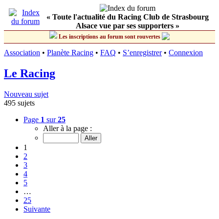
« Toute l'actualité du Racing Club de Strasbourg
Alsace vue par ses supporters »
Les inscriptions au forum sont rouvertes
Association
•
Planète Racing
•
FAQ
•
S’enregistrer
•
Connexion
Le Racing
Nouveau sujet
495 sujets
Page
1
sur
25
Aller à la page :
1
2
3
4
5
…
25
Suivante