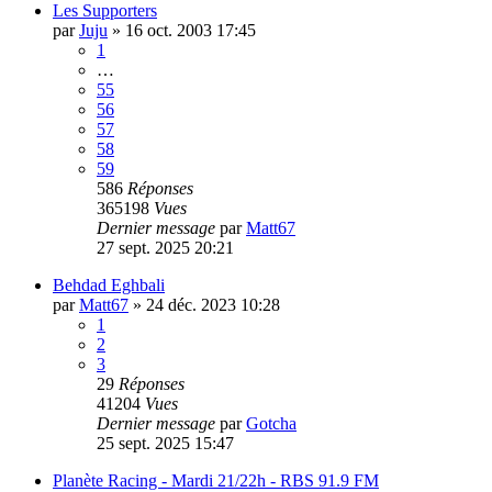
Les Supporters
par
Juju
»
16 oct. 2003 17:45
1
…
55
56
57
58
59
586
Réponses
365198
Vues
Dernier message
par
Matt67
27 sept. 2025 20:21
Behdad Eghbali
par
Matt67
»
24 déc. 2023 10:28
1
2
3
29
Réponses
41204
Vues
Dernier message
par
Gotcha
25 sept. 2025 15:47
Planète Racing - Mardi 21/22h - RBS 91.9 FM