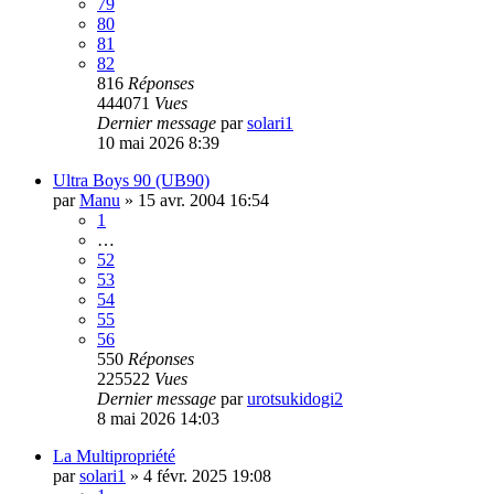
79
80
81
82
816
Réponses
444071
Vues
Dernier message
par
solari1
10 mai 2026 8:39
Ultra Boys 90 (UB90)
par
Manu
»
15 avr. 2004 16:54
1
…
52
53
54
55
56
550
Réponses
225522
Vues
Dernier message
par
urotsukidogi2
8 mai 2026 14:03
La Multipropriété
par
solari1
»
4 févr. 2025 19:08