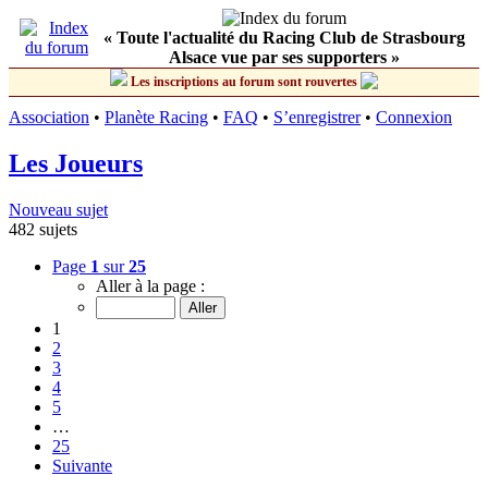
« Toute l'actualité du Racing Club de Strasbourg
Alsace vue par ses supporters »
Les inscriptions au forum sont rouvertes
Association
•
Planète Racing
•
FAQ
•
S’enregistrer
•
Connexion
Les Joueurs
Nouveau sujet
482 sujets
Page
1
sur
25
Aller à la page :
1
2
3
4
5
…
25
Suivante