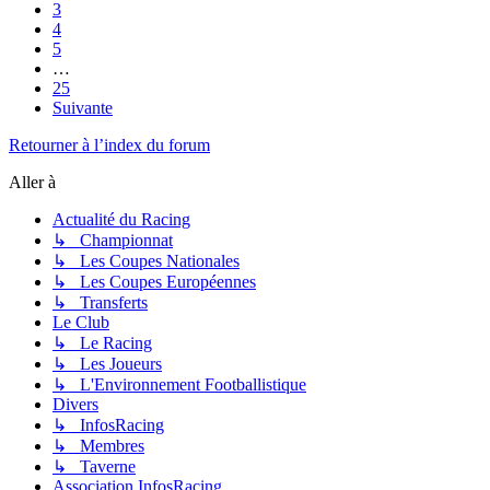
3
4
5
…
25
Suivante
Retourner à l’index du forum
Aller à
Actualité du Racing
↳ Championnat
↳ Les Coupes Nationales
↳ Les Coupes Européennes
↳ Transferts
Le Club
↳ Le Racing
↳ Les Joueurs
↳ L'Environnement Footballistique
Divers
↳ InfosRacing
↳ Membres
↳ Taverne
Association InfosRacing