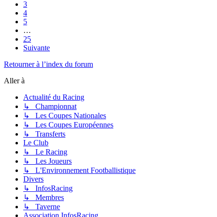
3
4
5
…
25
Suivante
Retourner à l’index du forum
Aller à
Actualité du Racing
↳ Championnat
↳ Les Coupes Nationales
↳ Les Coupes Européennes
↳ Transferts
Le Club
↳ Le Racing
↳ Les Joueurs
↳ L'Environnement Footballistique
Divers
↳ InfosRacing
↳ Membres
↳ Taverne
Association InfosRacing