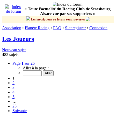
« Toute l'actualité du Racing Club de Strasbourg
Alsace vue par ses supporters »
Les inscriptions au forum sont rouvertes
Association
•
Planète Racing
•
FAQ
•
S’enregistrer
•
Connexion
Les Joueurs
Nouveau sujet
482 sujets
Page
1
sur
25
Aller à la page :
1
2
3
4
5
…
25
Suivante