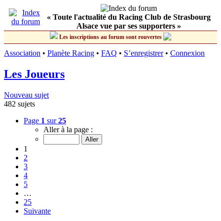
« Toute l'actualité du Racing Club de Strasbourg
Alsace vue par ses supporters »
Les inscriptions au forum sont rouvertes
Association
•
Planète Racing
•
FAQ
•
S’enregistrer
•
Connexion
Les Joueurs
Nouveau sujet
482 sujets
Page
1
sur
25
Aller à la page :
1
2
3
4
5
…
25
Suivante