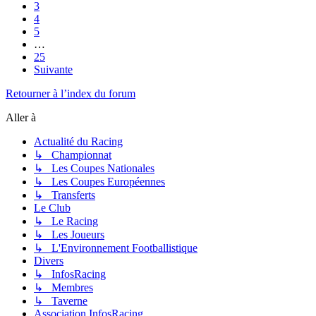
3
4
5
…
25
Suivante
Retourner à l’index du forum
Aller à
Actualité du Racing
↳ Championnat
↳ Les Coupes Nationales
↳ Les Coupes Européennes
↳ Transferts
Le Club
↳ Le Racing
↳ Les Joueurs
↳ L'Environnement Footballistique
Divers
↳ InfosRacing
↳ Membres
↳ Taverne
Association InfosRacing