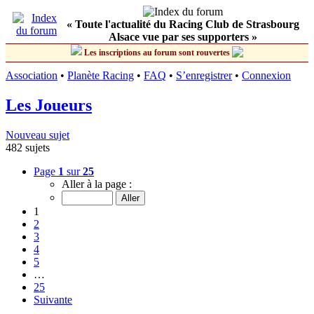
« Toute l'actualité du Racing Club de Strasbourg
Alsace vue par ses supporters »
Les inscriptions au forum sont rouvertes
Association
•
Planète Racing
•
FAQ
•
S’enregistrer
•
Connexion
Les Joueurs
Nouveau sujet
482 sujets
Page
1
sur
25
Aller à la page :
1
2
3
4
5
…
25
Suivante