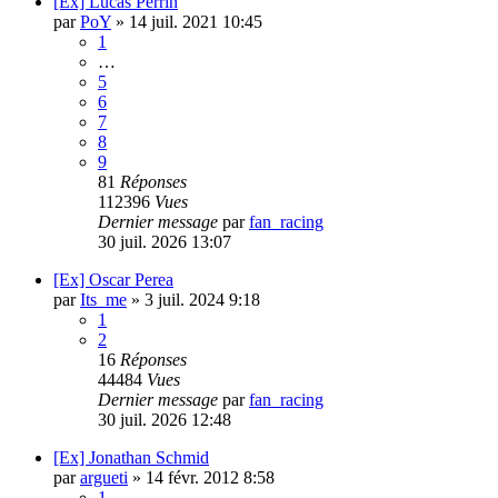
[Ex] Lucas Perrin
par
PoY
»
14 juil. 2021 10:45
1
…
5
6
7
8
9
81
Réponses
112396
Vues
Dernier message
par
fan_racing
30 juil. 2026 13:07
[Ex] Oscar Perea
par
Its_me
»
3 juil. 2024 9:18
1
2
16
Réponses
44484
Vues
Dernier message
par
fan_racing
30 juil. 2026 12:48
[Ex] Jonathan Schmid
par
argueti
»
14 févr. 2012 8:58
1