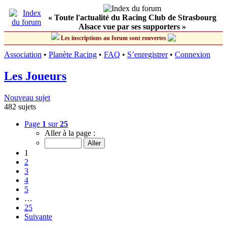
« Toute l'actualité du Racing Club de Strasbourg
Alsace vue par ses supporters »
Les inscriptions au forum sont rouvertes
Association
•
Planète Racing
•
FAQ
•
S’enregistrer
•
Connexion
Les Joueurs
Nouveau sujet
482 sujets
Page
1
sur
25
Aller à la page :
1
2
3
4
5
…
25
Suivante