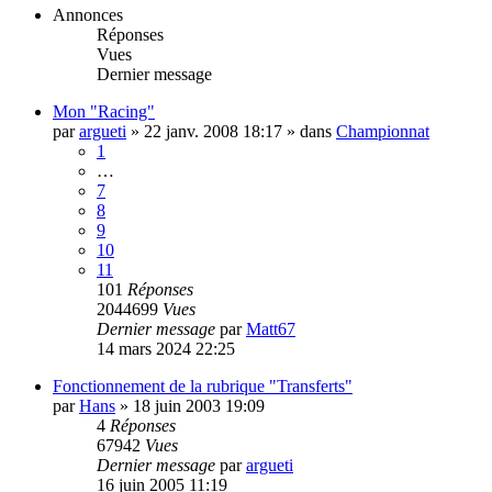
Annonces
Réponses
Vues
Dernier message
Mon "Racing"
par
argueti
»
22 janv. 2008 18:17
» dans
Championnat
1
…
7
8
9
10
11
101
Réponses
2044699
Vues
Dernier message
par
Matt67
14 mars 2024 22:25
Fonctionnement de la rubrique "Transferts"
par
Hans
»
18 juin 2003 19:09
4
Réponses
67942
Vues
Dernier message
par
argueti
16 juin 2005 11:19