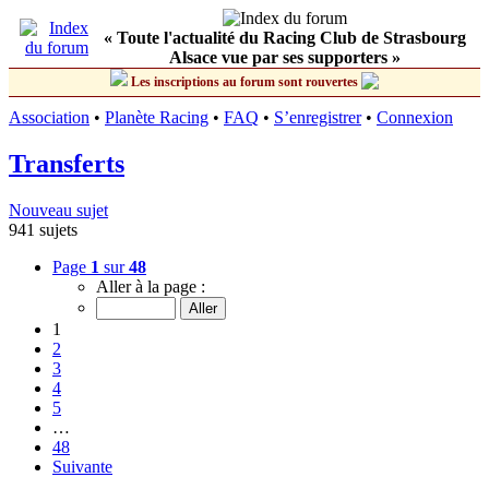
« Toute l'actualité du Racing Club de Strasbourg
Alsace vue par ses supporters »
Les inscriptions au forum sont rouvertes
Association
•
Planète Racing
•
FAQ
•
S’enregistrer
•
Connexion
Transferts
Nouveau sujet
941 sujets
Page
1
sur
48
Aller à la page :
1
2
3
4
5
…
48
Suivante