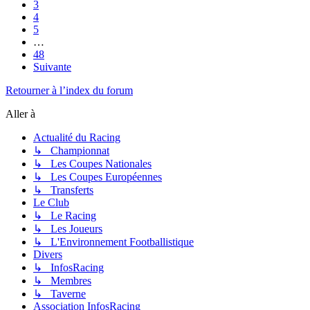
3
4
5
…
48
Suivante
Retourner à l’index du forum
Aller à
Actualité du Racing
↳ Championnat
↳ Les Coupes Nationales
↳ Les Coupes Européennes
↳ Transferts
Le Club
↳ Le Racing
↳ Les Joueurs
↳ L'Environnement Footballistique
Divers
↳ InfosRacing
↳ Membres
↳ Taverne
Association InfosRacing