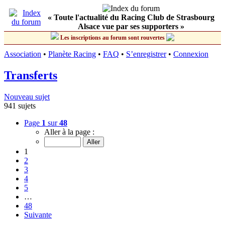
« Toute l'actualité du Racing Club de Strasbourg
Alsace vue par ses supporters »
Les inscriptions au forum sont rouvertes
Association
•
Planète Racing
•
FAQ
•
S’enregistrer
•
Connexion
Transferts
Nouveau sujet
941 sujets
Page
1
sur
48
Aller à la page :
1
2
3
4
5
…
48
Suivante