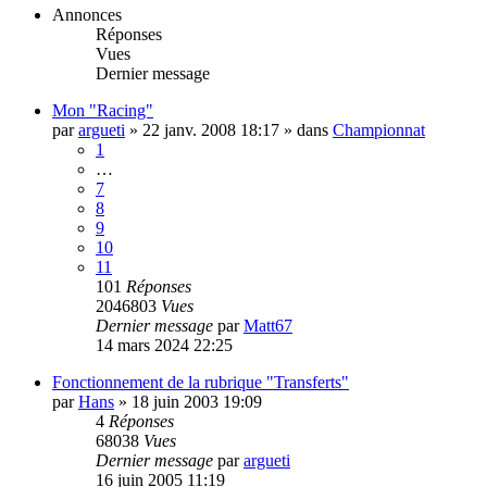
Annonces
Réponses
Vues
Dernier message
Mon "Racing"
par
argueti
»
22 janv. 2008 18:17
» dans
Championnat
1
…
7
8
9
10
11
101
Réponses
2046803
Vues
Dernier message
par
Matt67
14 mars 2024 22:25
Fonctionnement de la rubrique "Transferts"
par
Hans
»
18 juin 2003 19:09
4
Réponses
68038
Vues
Dernier message
par
argueti
16 juin 2005 11:19