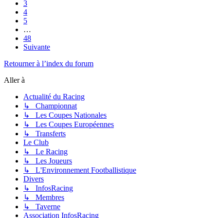
3
4
5
…
48
Suivante
Retourner à l’index du forum
Aller à
Actualité du Racing
↳ Championnat
↳ Les Coupes Nationales
↳ Les Coupes Européennes
↳ Transferts
Le Club
↳ Le Racing
↳ Les Joueurs
↳ L'Environnement Footballistique
Divers
↳ InfosRacing
↳ Membres
↳ Taverne
Association InfosRacing