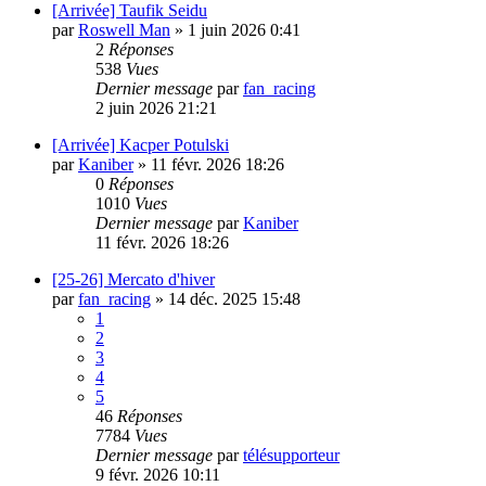
[Arrivée] Taufik Seidu
par
Roswell Man
»
1 juin 2026 0:41
2
Réponses
538
Vues
Dernier message
par
fan_racing
2 juin 2026 21:21
[Arrivée] Kacper Potulski
par
Kaniber
»
11 févr. 2026 18:26
0
Réponses
1010
Vues
Dernier message
par
Kaniber
11 févr. 2026 18:26
[25-26] Mercato d'hiver
par
fan_racing
»
14 déc. 2025 15:48
1
2
3
4
5
46
Réponses
7784
Vues
Dernier message
par
télésupporteur
9 févr. 2026 10:11