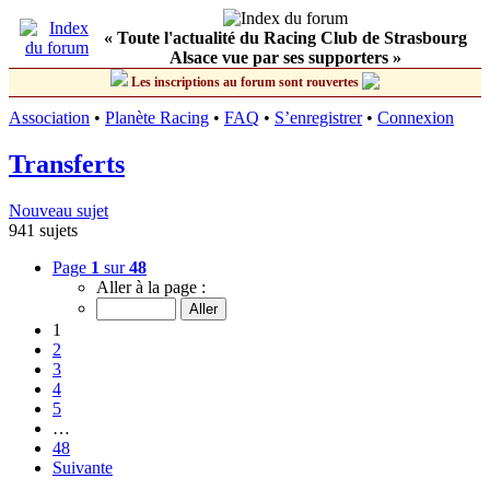
« Toute l'actualité du Racing Club de Strasbourg
Alsace vue par ses supporters »
Les inscriptions au forum sont rouvertes
Association
•
Planète Racing
•
FAQ
•
S’enregistrer
•
Connexion
Transferts
Nouveau sujet
941 sujets
Page
1
sur
48
Aller à la page :
1
2
3
4
5
…
48
Suivante