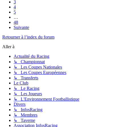
3
4
5
…
48
Suivante
Retourner à l’index du forum
Aller à
Actualité du Racing
↳ Championnat
↳ Les Coupes Nationales
↳ Les Coupes Européennes
↳ Transferts
Le Club
↳ Le Racing
↳ Les Joueurs
↳ L'Environnement Footballistique
Divers
↳ InfosRacing
↳ Membres
↳ Taverne
Association InfosRacing