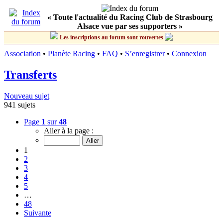
« Toute l'actualité du Racing Club de Strasbourg
Alsace vue par ses supporters »
Les inscriptions au forum sont rouvertes
Association
•
Planète Racing
•
FAQ
•
S’enregistrer
•
Connexion
Transferts
Nouveau sujet
941 sujets
Page
1
sur
48
Aller à la page :
1
2
3
4
5
…
48
Suivante