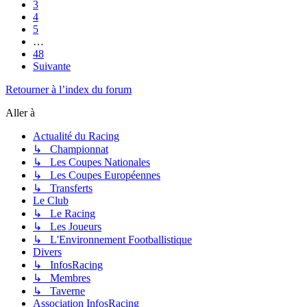
3
4
5
…
48
Suivante
Retourner à l’index du forum
Aller à
Actualité du Racing
↳ Championnat
↳ Les Coupes Nationales
↳ Les Coupes Européennes
↳ Transferts
Le Club
↳ Le Racing
↳ Les Joueurs
↳ L'Environnement Footballistique
Divers
↳ InfosRacing
↳ Membres
↳ Taverne
Association InfosRacing