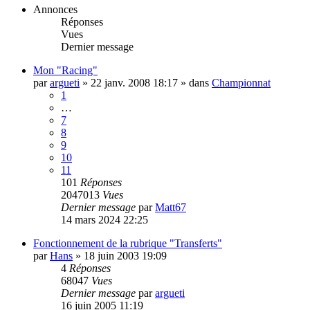
Annonces
Réponses
Vues
Dernier message
Mon "Racing"
par
argueti
»
22 janv. 2008 18:17
» dans
Championnat
1
…
7
8
9
10
11
101
Réponses
2047013
Vues
Dernier message
par
Matt67
14 mars 2024 22:25
Fonctionnement de la rubrique "Transferts"
par
Hans
»
18 juin 2003 19:09
4
Réponses
68047
Vues
Dernier message
par
argueti
16 juin 2005 11:19